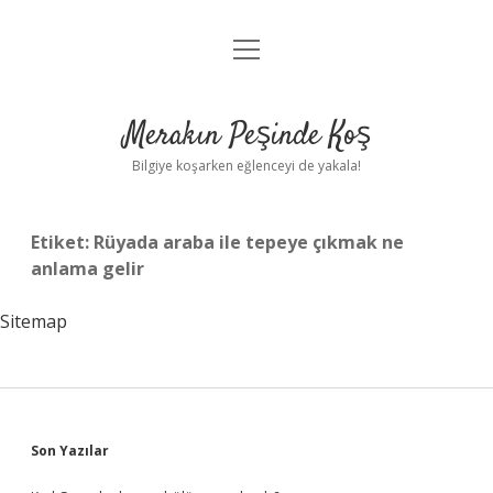
menüyü
Anasayfa
aç
Gizlilik Politikası
Merakın Peşinde Koş
Yasal Uyarı
Bilgiye koşarken eğlenceyi de yakala!
Hakkımızda
Etiket:
Rüyada araba ile tepeye çıkmak ne
anlama gelir
Sitemap
Sidebar
Son Yazılar