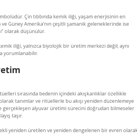
embolüdür. Çin tıbbında kemik iliği, yaşam enerjisinin en
ika ve Güney Amerika’nın çeşitli şamanik geleneklerinde ise
nı” olarak düşünülür.
mik iliği, yalnızca biyolojik bir üretim merkezi değil; aynı
 yorumlanabilir.
retim
üelleri sırasında bedenin içindeki akışkanlıklar özellikle
 olarak tanımlar ve ritüellerle bu akışı yeniden düzenlemeye
inde gerçekleşen alyuvar üretimi sürecini doğrudan bilmeseler
ayış taşır.
ürekli yeniden üretilen ve yeniden dengelenen bir evren olara