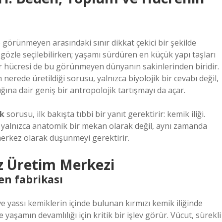
örünmeyen arasındaki sınır dikkat çekici bir şekilde
 gözle seçilebilirken; yaşamı sürdüren en küçük yapı taşları
r hücresi de bu görünmeyen dünyanın sakinlerinden biridir.
nerede üretildiği sorusu, yalnızca biyolojik bir cevabı değil,
ına dair geniş bir antropolojik tartışmayı da açar.
ik
sorusu, ilk bakışta tıbbi bir yanıt gerektirir: kemik iliği.
nı yalnızca anatomik bir mekan olarak değil, aynı zamanda
merkez olarak düşünmeyi gerektirir.
siz Üretim Merkezi
n fabrikası
ve yassı kemiklerin içinde bulunan kırmızı kemik iliğinde
 yaşamın devamlılığı için kritik bir işlev görür. Vücut, sürekli