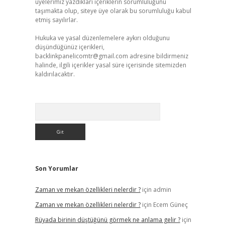
üyelerimiz yazdıkları içeriklerin sorumluluğunu
taşımakta olup, siteye üye olarak bu sorumluluğu kabul
etmiş sayılırlar.
Hukuka ve yasal düzenlemelere aykırı olduğunu
düşündüğünüz içerikleri,
backlinkpanelicomtr@gmail.com
adresine bildirmeniz
halinde, ilgili içerikler yasal süre içerisinde sitemizden
kaldırılacaktır.
Arama
Son Yorumlar
Zaman ve mekan özellikleri nelerdir ?
için
admin
Zaman ve mekan özellikleri nelerdir ?
için
Ecem Güneç
Rüyada birinin düştüğünü görmek ne anlama gelir ?
için