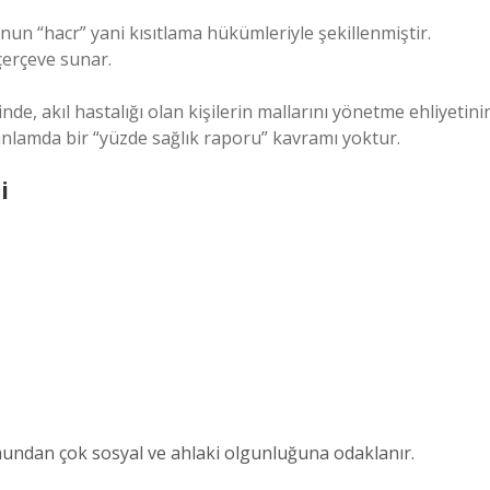
n “hacr” yani kısıtlama hükümleriyle şekillenmiştir.
çerçeve sunar.
nde, akıl hastalığı olan kişilerin mallarını yönetme ehliyetini
 anlamda bir “yüzde sağlık raporu” kavramı yoktur.
i
mundan çok sosyal ve ahlaki olgunluğuna odaklanır.