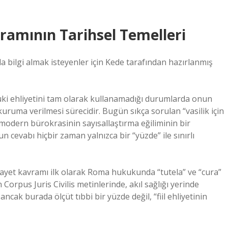
vramının Tarihsel Temelleri
a bilgi almak isteyenler için Kede tarafından hazırlanmış
ukuki ehliyetini tam olarak kullanamadığı durumlarda onun
kuruma verilmesi sürecidir. Bugün sıkça sorulan “vasilik için
 modern bürokrasinin sayısallaştırma eğiliminin bir
 cevabı hiçbir zaman yalnızca bir “yüzde” ile sınırlı
sayet kavramı ilk olarak Roma hukukunda “tutela” ve “cura”
 Corpus Juris Civilis metinlerinde, akıl sağlığı yerinde
cak burada ölçüt tıbbi bir yüzde değil, “fiil ehliyetinin