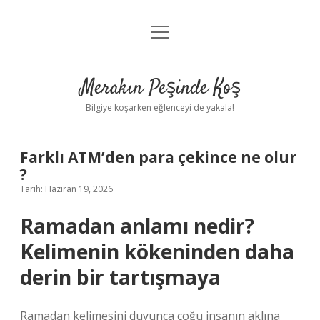
menüyü
Anasayfa
aç
Gizlilik Politikası
Merakın Peşinde Koş
Yasal Uyarı
Bilgiye koşarken eğlenceyi de yakala!
Hakkımızda
Farklı ATM’den para çekince ne olur
?
Tarih: Haziran 19, 2026
Ramadan anlamı nedir?
Kelimenin kökeninden daha
derin bir tartışmaya
Ramadan kelimesini duyunca çoğu insanın aklına