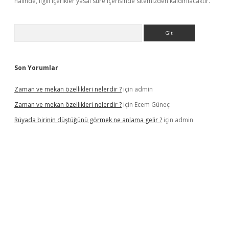
halinde, ilgili içerikler yasal süre içerisinde sitemizden kaldırılacaktır.
Arama
Son Yorumlar
Zaman ve mekan özellikleri nelerdir ?
için
admin
Zaman ve mekan özellikleri nelerdir ?
için
Ecem Güneç
Rüyada birinin düştüğünü görmek ne anlama gelir ?
için
admin
.org/