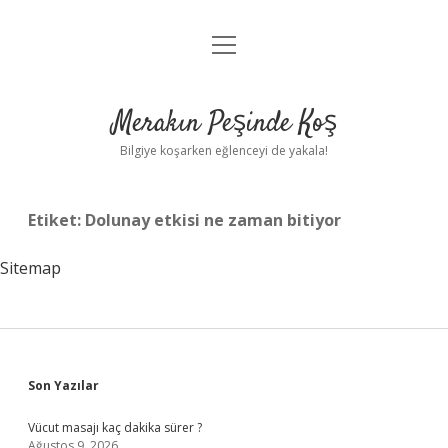
menüyü
Anasayfa
aç
Gizlilik Politikası
Merakın Peşinde Koş
Yasal Uyarı
Bilgiye koşarken eğlenceyi de yakala!
Hakkımızda
Etiket:
Dolunay etkisi ne zaman bitiyor
Sitemap
Sidebar
Son Yazılar
Vücut masajı kaç dakika sürer ?
Ağustos 9, 2026