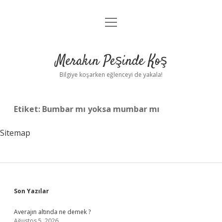
menüyü
Anasayfa
aç
Gizlilik Politikası
Merakın Peşinde Koş
Yasal Uyarı
Bilgiye koşarken eğlenceyi de yakala!
Hakkımızda
Etiket:
Bumbar mı yoksa mumbar mı
Sitemap
Sidebar
Son Yazılar
Averajın altında ne demek ?
Ağustos 5, 2026