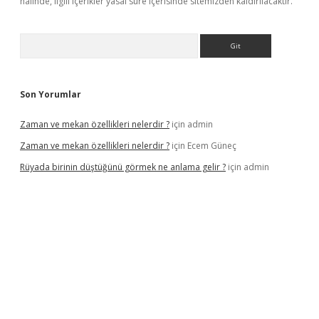
halinde, ilgili içerikler yasal süre içerisinde sitemizden kaldırılacaktır.
Arama
Son Yorumlar
Zaman ve mekan özellikleri nelerdir ?
için
admin
Zaman ve mekan özellikleri nelerdir ?
için
Ecem Güneç
Rüyada birinin düştüğünü görmek ne anlama gelir ?
için
admin
/