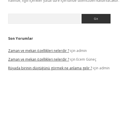
halinde, ilgili içerikler yasal süre içerisinde sitemizden kaldırılacaktır.
Arama
Son Yorumlar
Zaman ve mekan özellikleri nelerdir ?
için
admin
Zaman ve mekan özellikleri nelerdir ?
için
Ecem Güneç
Rüyada birinin düştüğünü görmek ne anlama gelir ?
için
admin
etx.org/