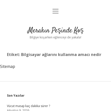
menüyü
Anasayfa
aç
Gizlilik Politikası
Merakın Peşinde Koş
Yasal Uyarı
Bilgiye koşarken eğlenceyi de yakala!
Hakkımızda
Etiket:
Bilgisayar ağlarını kullanma amacı nedir
Sitemap
Sidebar
Son Yazılar
Vücut masajı kaç dakika sürer ?
Ağustos 9, 2026