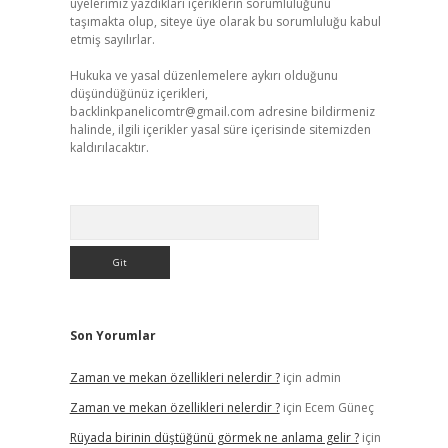
üyelerimiz yazdıkları içeriklerin sorumluluğunu
taşımakta olup, siteye üye olarak bu sorumluluğu kabul
etmiş sayılırlar.
Hukuka ve yasal düzenlemelere aykırı olduğunu
düşündüğünüz içerikleri,
backlinkpanelicomtr@gmail.com
adresine bildirmeniz
halinde, ilgili içerikler yasal süre içerisinde sitemizden
kaldırılacaktır.
Arama
Son Yorumlar
Zaman ve mekan özellikleri nelerdir ?
için
admin
Zaman ve mekan özellikleri nelerdir ?
için
Ecem Güneç
Rüyada birinin düştüğünü görmek ne anlama gelir ?
için