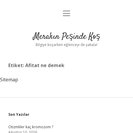
menüyü
Anasayfa
aç
Gizlilik Politikası
Merakın Peşinde Koş
Yasal Uyarı
Bilgiye koşarken eğlenceyi de yakala!
Hakkımızda
Etiket:
Afitat ne demek
Sitemap
Sidebar
Son Yazılar
Otizmliler kaç kromozom ?
Ağustos 10, 2026