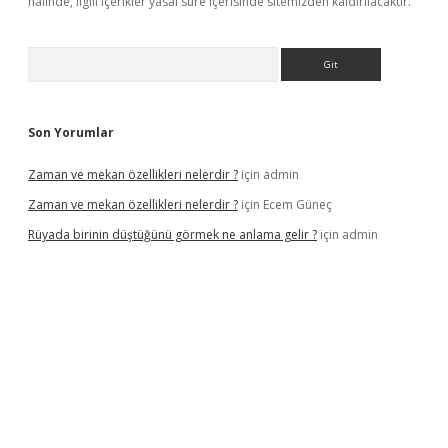
halinde, ilgili içerikler yasal süre içerisinde sitemizden kaldırılacaktır.
Arama
Son Yorumlar
Zaman ve mekan özellikleri nelerdir ?
için
admin
Zaman ve mekan özellikleri nelerdir ?
için
Ecem Güneç
Rüyada birinin düştüğünü görmek ne anlama gelir ?
için
admin
tx.org/