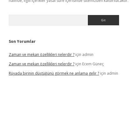
halinde, ilgili içerikler yasal süre içerisinde sitemizden kaldırılacaktır.
Arama
Son Yorumlar
Zaman ve mekan özellikleri nelerdir ?
için
admin
Zaman ve mekan özellikleri nelerdir ?
için
Ecem Güneç
Rüyada birinin düştüğünü görmek ne anlama gelir ?
için
admin
tx.org/