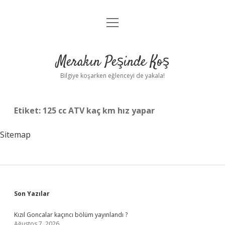
menüyü
Anasayfa
aç
Gizlilik Politikası
Merakın Peşinde Koş
Yasal Uyarı
Bilgiye koşarken eğlenceyi de yakala!
Hakkımızda
Etiket:
125 cc ATV kaç km hız yapar
Sitemap
Sidebar
Son Yazılar
Kızıl Goncalar kaçıncı bölüm yayınlandı ?
Ağustos 7, 2026