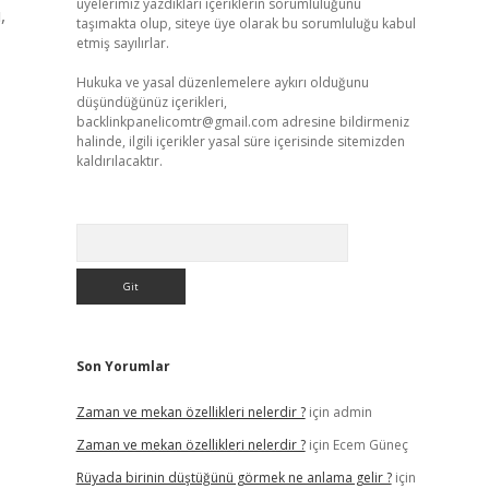
üyelerimiz yazdıkları içeriklerin sorumluluğunu
,
taşımakta olup, siteye üye olarak bu sorumluluğu kabul
etmiş sayılırlar.
Hukuka ve yasal düzenlemelere aykırı olduğunu
düşündüğünüz içerikleri,
backlinkpanelicomtr@gmail.com
adresine bildirmeniz
halinde, ilgili içerikler yasal süre içerisinde sitemizden
kaldırılacaktır.
Arama
Son Yorumlar
Zaman ve mekan özellikleri nelerdir ?
için
admin
Zaman ve mekan özellikleri nelerdir ?
için
Ecem Güneç
Rüyada birinin düştüğünü görmek ne anlama gelir ?
için