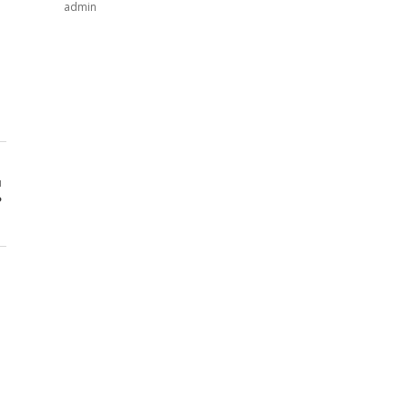
admin
ı
?