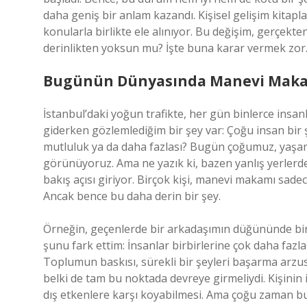
daha geniş bir anlam kazandı. Kişisel gelişim kitapl
konularla birlikte ele alınıyor. Bu değişim, gerçekt
derinlikten yoksun mu? İşte buna karar vermek zor
Bugünün Dünyasında Manevi Makam
İstanbul’daki yoğun trafikte, her gün binlerce insa
giderken gözlemlediğim bir şey var: Çoğu insan bir 
mutluluk ya da daha fazlası? Bugün çoğumuz, yaşa
görünüyoruz. Ama ne yazık ki, bazen yanlış yerlerde
bakış açısı giriyor. Birçok kişi, manevi makamı sadec
Ancak bence bu daha derin bir şey.
Örneğin, geçenlerde bir arkadaşımın düğününde bi
şunu fark ettim: İnsanlar birbirlerine çok daha fazl
Toplumun baskısı, sürekli bir şeyleri başarma arz
belki de tam bu noktada devreye girmeliydi. Kişinin
dış etkenlere karşı koyabilmesi. Ama çoğu zaman bu