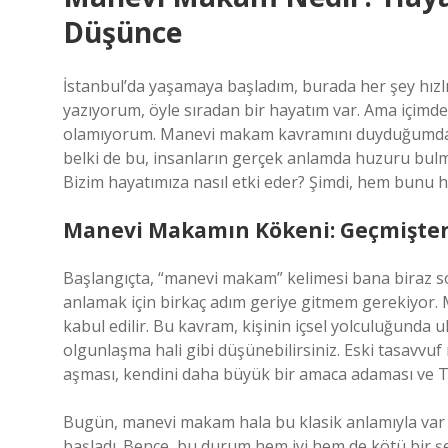
Düşünce
İstanbul’da yaşamaya başladım, burada her şey hızlı
yazıyorum, öyle sıradan bir hayatım var. Ama içimde 
olamıyorum. Manevi makam kavramını duyduğumda,
belki de bu, insanların gerçek anlamda huzuru bulm
Bizim hayatımıza nasıl etki eder? Şimdi, hem bunu 
Manevi Makamın Kökeni: Geçmişt
Başlangıçta, “manevi makam” kelimesi bana biraz so
anlamak için birkaç adım geriye gitmem gerekiyor. M
kabul edilir. Bu kavram, kişinin içsel yolculuğunda ul
olgunlaşma hali gibi düşünebilirsiniz. Eski tasavvuf
aşması, kendini daha büyük bir amaca adaması ve Tan
Bugün, manevi makam hala bu klasik anlamıyla var 
başladı. Bence, bu durum hem iyi hem de kötü bir ş