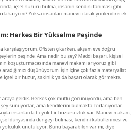
arında, içsel huzuru bulma, insanın kendini tanıması gibi
en daha iyi mi? Yoksa insanları manevi olarak yönlendirecek
.
: Herkes Bir Yükselme Peşinde
nla karşılaşıyorum. Ofisten çıkarken, akşam eve doğru
şeylerin peşinde. Ama nedir bu şey? Maddi başarı, kişisel
mın koşuşturmacasında manevi makamı arıyoruz gibi
 aradığımızı düşünüyorum. İşin içine çok fazla materyalist
e içsel bir huzur, sakinlik ya da başarı olarak görmekte.
r araya geldik. Herkes çok mutlu görünüyordu, ama ben
a şey sunuyorlar, ama kendilerini bulmakta zorlanıyorlar.
usuyla insanlarda büyük bir huzursuzluk var. Manevi makam,
 içsel dünyasında dengeyi bulması, kendini kabullenmesi ve
 yolculuk unutuluyor. Bunu başarabilen var mı, diye