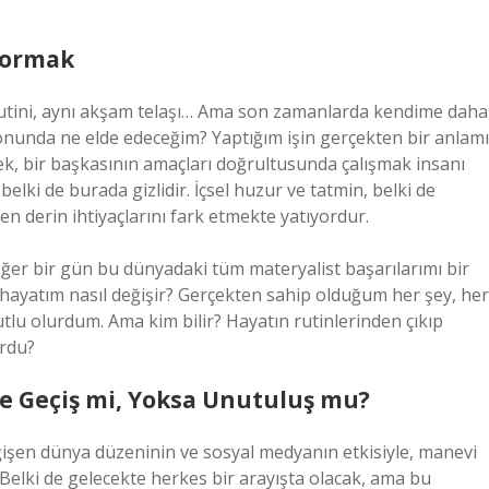
Sormak
 rutini, aynı akşam telaşı… Ama son zamanlarda kendime daha
nunda ne elde edeceğim? Yaptığım işin gerçekten bir anlamı
mek, bir başkasının amaçları doğrultusunda çalışmak insanı
ki de burada gizlidir. İçsel huzur ve tatmin, belki de
en derin ihtiyaçlarını fark etmekte yatıyordur.
ğer bir gün bu dünyadaki tüm materyalist başarılarımı bir
, hayatım nasıl değişir? Gerçekten sahip olduğum her şey, her
utlu olurdum. Ama kim bilir? Hayatın rutinlerinden çıkıp
urdu?
e Geçiş mi, Yoksa Unutuluş mu?
eğişen dünya düzeninin ve sosyal medyanın etkisiyle, manevi
Belki de gelecekte herkes bir arayışta olacak, ama bu