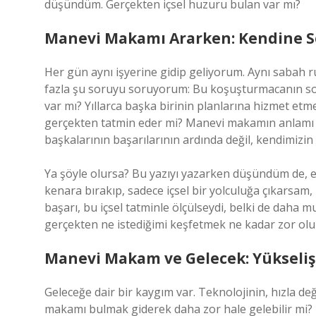
düşündüm. Gerçekten içsel huzuru bulan var mı?
Manevi Makamı Ararken: Kendine 
Her gün aynı işyerine gidip geliyorum. Aynı sabah
fazla şu soruyu soruyorum: Bu koşuşturmacanın so
var mı? Yıllarca başka birinin planlarına hizmet et
gerçekten tatmin eder mi? Manevi makamın anlamı bel
başkalarının başarılarının ardında değil, kendimizin 
Ya şöyle olursa? Bu yazıyı yazarken düşündüm de, e
kenara bırakıp, sadece içsel bir yolculuğa çıkarsam
başarı, bu içsel tatminle ölçülseydi, belki de daha m
gerçekten ne istediğimi keşfetmek ne kadar zor ol
Manevi Makam ve Gelecek: Yükseliş
Geleceğe dair bir kaygım var. Teknolojinin, hızla d
makamı bulmak giderek daha zor hale gelebilir mi? 