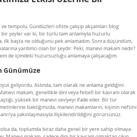
 ve tempolu. Gündüzleri ofiste çalışıp akşamları blog
bir şeyler var ki, bir türlü tam anlamıyla huzurlu
 ilk başta ne olduğunu pek anlamadım. Sonra düşündüm,
alarına yardımcı olan bir şeydir. Peki, manevi makam nedir?
hem de içimdeki huzursuzluğu anlamaya çalışacağım.
en Günümüze
yut geliyordu. Aslında, tam olarak ne anlama geldiğini
anevi makam, genellikle dini veya felsefi bir kavram olarak
aştığı, yüksek bir manevi seviyeyi ifade eder. Bir tür
 metinlerine baktığınızda, manevi makamların, kişinin nefsini
rı’ya yakınlaşmasıyla ilişkilendirildiğini görürsünüz.
olsa da, toplumda biraz daha genel bir yere sahip olmaya
ey. Manevi makam, sadece dini bir kavram olmaktan çıkıp,