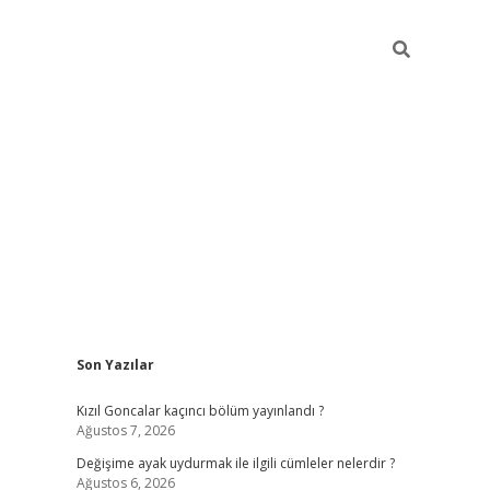
Sidebar
Son Yazılar
https://w
Kızıl Goncalar kaçıncı bölüm yayınlandı ?
Ağustos 7, 2026
Değişime ayak uydurmak ile ilgili cümleler nelerdir ?
Ağustos 6, 2026