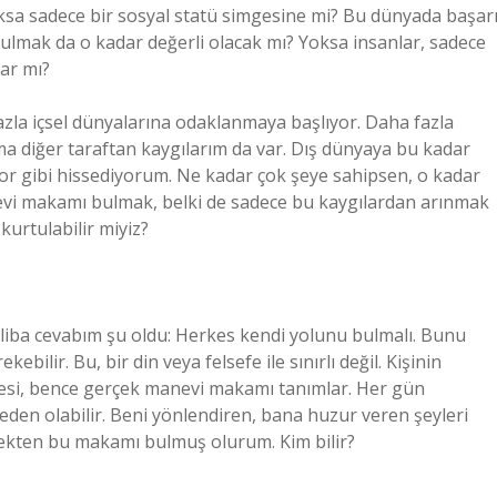
oksa sadece bir sosyal statü simgesine mi? Bu dünyada başarı
lmak da o kadar değerli olacak mı? Yoksa insanlar, sadece
ar mı?
zla içsel dünyalarına odaklanmaya başlıyor. Daha fazla
Ama diğer taraftan kaygılarım da var. Dış dünyaya bu kadar
or gibi hissediyorum. Ne kadar çok şeye sahipsen, o kadar
i makamı bulmak, belki de sadece bu kaygılardan arınmak
urtulabilir miyiz?
iba cevabım şu oldu: Herkes kendi yolunu bulmalı. Bunu
ebilir. Bu, bir din veya felsefe ile sınırlı değil. Kişinin
mesi, bence gerçek manevi makamı tanımlar. Her gün
den olabilir. Beni yönlendiren, bana huzur veren şeyleri
ekten bu makamı bulmuş olurum. Kim bilir?