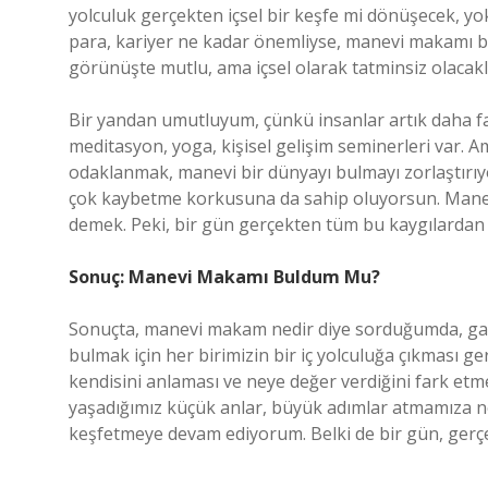
yolculuk gerçekten içsel bir keşfe mi dönüşecek, y
para, kariyer ne kadar önemliyse, manevi makamı bu
görünüşte mutlu, ama içsel olarak tatminsiz olacakl
Bir yandan umutluyum, çünkü insanlar artık daha fa
meditasyon, yoga, kişisel gelişim seminerleri var. 
odaklanmak, manevi bir dünyayı bulmayı zorlaştırıy
çok kaybetme korkusuna da sahip oluyorsun. Manev
demek. Peki, bir gün gerçekten tüm bu kaygılardan k
Sonuç: Manevi Makamı Buldum Mu?
Sonuçta, manevi makam nedir diye sorduğumda, gal
bulmak için her birimizin bir iç yolculuğa çıkması gerek
kendisini anlaması ve neye değer verdiğini fark et
yaşadığımız küçük anlar, büyük adımlar atmamıza ne
keşfetmeye devam ediyorum. Belki de bir gün, gerç