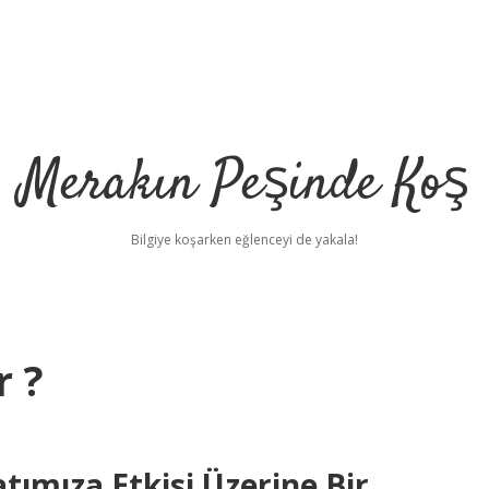
Merakın Peşinde Koş
Bilgiye koşarken eğlenceyi de yakala!
 ?
mıza Etkisi Üzerine Bir