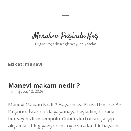
menüyü
Anasayfa
aç
Gizlilik Politikası
Merakın Peşinde Koş
Yasal Uyarı
Bilgiye koşarken eğlenceyi de yakala!
Hakkımızda
Etiket:
manevi
Manevi makam nedir ?
Tarih: Şubat 12, 2026
Manevi Makam Nedir? Hayatımıza Etkisi Üzerine Bir
Düşünce İstanbul’da yaşamaya başladım, burada
her şey hızlı ve tempolu. Gündüzleri ofiste çalışıp
akşamları blog yazıyorum, öyle sıradan bir hayatım