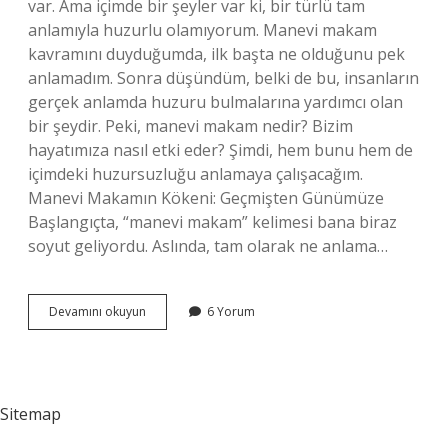
var. Ama içimde bir şeyler var ki, bir türlü tam
anlamıyla huzurlu olamıyorum. Manevi makam
kavramını duyduğumda, ilk başta ne olduğunu pek
anlamadım. Sonra düşündüm, belki de bu, insanların
gerçek anlamda huzuru bulmalarına yardımcı olan
bir şeydir. Peki, manevi makam nedir? Bizim
hayatımıza nasıl etki eder? Şimdi, hem bunu hem de
içimdeki huzursuzluğu anlamaya çalışacağım.
Manevi Makamın Kökeni: Geçmişten Günümüze
Başlangıçta, “manevi makam” kelimesi bana biraz
soyut geliyordu. Aslında, tam olarak ne anlama…
Manevi
Devamını okuyun
6 Yorum
makam
nedir
?
Sitemap