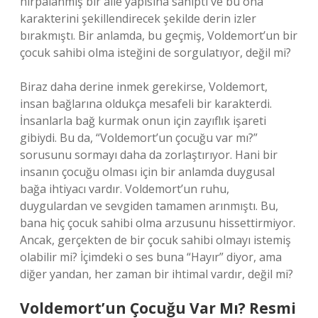
hırpalanmış bir aile yapısına sahipti ve bu ona
karakterini şekillendirecek şekilde derin izler
bırakmıştı. Bir anlamda, bu geçmiş, Voldemort’un bir
çocuk sahibi olma isteğini de sorgulatıyor, değil mi?
Biraz daha derine inmek gerekirse, Voldemort,
insan bağlarına oldukça mesafeli bir karakterdi.
İnsanlarla bağ kurmak onun için zayıflık işareti
gibiydi. Bu da, “Voldemort’un çocuğu var mı?”
sorusunu sormayı daha da zorlaştırıyor. Hani bir
insanın çocuğu olması için bir anlamda duygusal
bağa ihtiyacı vardır. Voldemort’un ruhu,
duygulardan ve sevgiden tamamen arınmıştı. Bu,
bana hiç çocuk sahibi olma arzusunu hissettirmiyor.
Ancak, gerçekten de bir çocuk sahibi olmayı istemiş
olabilir mi? İçimdeki o ses buna “Hayır” diyor, ama
diğer yandan, her zaman bir ihtimal vardır, değil mi?
Voldemort’un Çocuğu Var Mı? Resmi