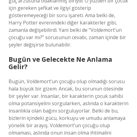
güç arzusuna odaklanmış biriydi. O yüzden bir çocuk
için gereken şefkat ve ilgiyi gösterip
gösteremeyeceği bir soru işareti. Ama belki de,
Harry Potter evrenindeki diğer karakterler gibi,
zamanla değişebilirdi. Yani belki de “Voldemort’un
çocuğu var mı?” sorusunun cevabı, zaman içinde bir
şeyler değişirse bulunabilir.
Bugün ve Gelecekte Ne Anlama
Gelir?
Bugün, Voldemort’un çocuğu olup olmadığı sorusu
hala büyük bir gizem. Ancak, bu sorunun ötesinde
bir şeyler var. İnsanlar, bir karakterin çocuk sahibi
olma potansiyelini sorgularken, aslında o karakterin
insanlıkla olan bağını sorguluyorlar. Belki de bu,
bizlerin içindeki gücü, korkuyu ve umudu anlamaya
yönelik bir arayış. Voldemort’un çocuğu olup
olmaması, aslında onun insan olma ihtimalini