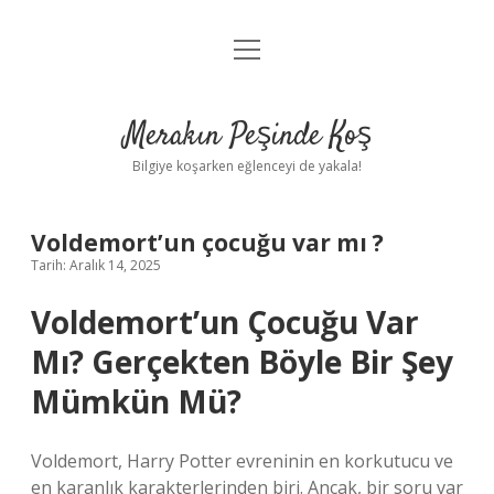
menüyü
Anasayfa
aç
Gizlilik Politikası
Merakın Peşinde Koş
Yasal Uyarı
Bilgiye koşarken eğlenceyi de yakala!
Hakkımızda
Voldemort’un çocuğu var mı ?
Tarih: Aralık 14, 2025
Voldemort’un Çocuğu Var
Mı? Gerçekten Böyle Bir Şey
Mümkün Mü?
Voldemort, Harry Potter evreninin en korkutucu ve
en karanlık karakterlerinden biri. Ancak, bir soru var