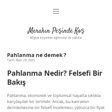
menüyü
Anasayfa
aç
Gizlilik Politikası
Merakın Peşinde Koş
Yasal Uyarı
Bilgiye koşarken eğlenceyi de yakala!
Hakkımızda
Pahlanma ne demek ?
Tarih: Ekim 29, 2025
Pahlanma Nedir? Felsefi Bir
Bakış
Pahlanma, ekonomik ve toplumsal hayatta sıklıkla
karşılaşılan bir terimdir. Ancak, bu kavramın
derinlemesine bir felsefi incelemesi, yalnızca bir fiyat