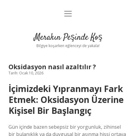
menüyü
Anasayfa
aç
Gizlilik Politikası
Merakın Peşinde Koş
Yasal Uyarı
Bilgiye koşarken eğlenceyi de yakala!
Hakkımızda
Oksidasyon nasıl azaltılır ?
Tarih: Ocak 10, 2026
İçimizdeki Yıpranmayı Fark
Etmek: Oksidasyon Üzerine
Kişisel Bir Başlangıç
Gün içinde bazen sebepsiz bir yorgunluk, zihinsel
bir bulanıklık ya da duygusal bir aşınma hissi ortaya