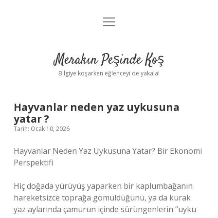
menüyü
Anasayfa
aç
Gizlilik Politikası
Merakın Peşinde Koş
Yasal Uyarı
Bilgiye koşarken eğlenceyi de yakala!
Hakkımızda
Hayvanlar neden yaz uykusuna
yatar ?
Tarih: Ocak 10, 2026
Hayvanlar Neden Yaz Uykusuna Yatar? Bir Ekonomi
Perspektifi
Hiç doğada yürüyüş yaparken bir kaplumbağanın
hareketsizce toprağa gömüldüğünü, ya da kurak
yaz aylarında çamurun içinde sürüngenlerin “uyku