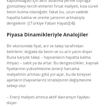
kaplumbağası için aktif avlanma yerine toprağa
gömülmeyi tercih etmenin fırsat maliyeti, kısa süreli
besin bulma olasılığıdır; fakat bu, uzun vadede
hayatta kalma ve üreme şansının artmasıyla
dengelenir. ([Türkiye Yaban Hayatı][4])
Piyasa Dinamikleriyle Analojiler
Bir ekonomide fiyat, arz ve talep tarafından
belirlenir; doğada da besin ve su arzı yazın düşer.
Buna karşılık talep – hayvanların hayatta kalma
ihtiyacı – sabit ya da artar. Bu dengesizlikler, kaynak
fiyatlarının yükselmesine (enerji harcama
maliyetinin artması gibi) yol açar, bu da bireysel
ajanların (hayvanların) stratejisinin değişmesine
sebep olur.
– Enerji maliyeti artınca aktif davranışın faydası
düşer.