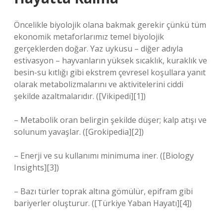
Öncelikle biyolojik olana bakmak gerekir çünkü tüm
ekonomik metaforlarımız temel biyolojik
gerçeklerden doğar. Yaz uykusu – diğer adıyla
estivasyon – hayvanların yüksek sıcaklık, kuraklık ve
besin-su kıtlığı gibi ekstrem çevresel koşullara yanıt
olarak metabolizmalarını ve aktivitelerini ciddi
şekilde azaltmalarıdır. ([Vikipedi][1])
– Metabolik oran belirgin şekilde düşer; kalp atışı ve
solunum yavaşlar. ([Grokipedia][2])
– Enerji ve su kullanımı minimuma iner. ([Biology
Insights][3])
– Bazı türler toprak altına gömülür, epifram gibi
bariyerler oluşturur. ([Türkiye Yaban Hayatı][4])