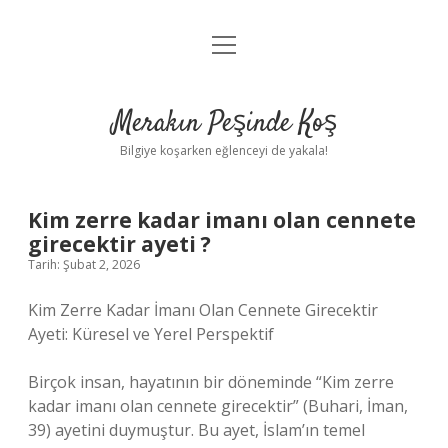
menüyü
Anasayfa
aç
Gizlilik Politikası
Merakın Peşinde Koş
Yasal Uyarı
Bilgiye koşarken eğlenceyi de yakala!
Hakkımızda
Kim zerre kadar imanı olan cennete
girecektir ayeti ?
Tarih: Şubat 2, 2026
Kim Zerre Kadar İmanı Olan Cennete Girecektir
Ayeti: Küresel ve Yerel Perspektif
Birçok insan, hayatının bir döneminde “Kim zerre
kadar imanı olan cennete girecektir” (Buhari, İman,
39) ayetini duymuştur. Bu ayet, İslam’ın temel