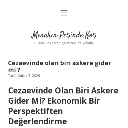
menüyü
Anasayfa
aç
Gizlilik Politikası
Merakın Peşinde Koş
Yasal Uyarı
Bilgiye koşarken eğlenceyi de yakala!
Hakkımızda
Cezaevinde olan biri askere gider
mi ?
Tarih: Şubat 3, 2026
Cezaevinde Olan Biri Askere
Gider Mi? Ekonomik Bir
Perspektiften
Değerlendirme