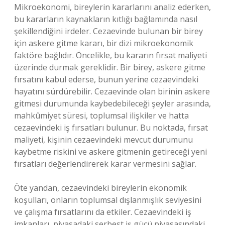
Mikroekonomi, bireylerin kararlarını analiz ederken,
bu kararların kaynakların kıtlığı bağlamında nasıl
şekillendiğini irdeler. Cezaevinde bulunan bir birey
için askere gitme kararı, bir dizi mikroekonomik
faktöre bağlıdır. Öncelikle, bu kararın fırsat maliyeti
üzerinde durmak gereklidir. Bir birey, askere gitme
fırsatını kabul ederse, bunun yerine cezaevindeki
hayatını sürdürebilir. Cezaevinde olan birinin askere
gitmesi durumunda kaybedebileceği şeyler arasında,
mahkûmiyet süresi, toplumsal ilişkiler ve hatta
cezaevindeki iş fırsatları bulunur. Bu noktada, fırsat
maliyeti, kişinin cezaevindeki mevcut durumunu
kaybetme riskini ve askere gitmenin getireceği yeni
fırsatları değerlendirerek karar vermesini sağlar.
Öte yandan, cezaevindeki bireylerin ekonomik
koşulları, onların toplumsal dışlanmışlık seviyesini
ve çalışma fırsatlarını da etkiler. Cezaevindeki iş
imkanları, piyasadaki serbest iş gücü piyasasındaki