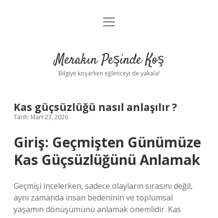
menüyü
Anasayfa
aç
Gizlilik Politikası
Merakın Peşinde Koş
Yasal Uyarı
Bilgiye koşarken eğlenceyi de yakala!
Hakkımızda
Kas güçsüzlüğü nasıl anlaşılır ?
Tarih: Mart 23, 2026
Giriş: Geçmişten Günümüze
Kas Güçsüzlüğünü Anlamak
Geçmişi incelerken, sadece olayların sırasını değil,
aynı zamanda insan bedeninin ve toplumsal
yaşamın dönüşümünü anlamak önemlidir. Kas