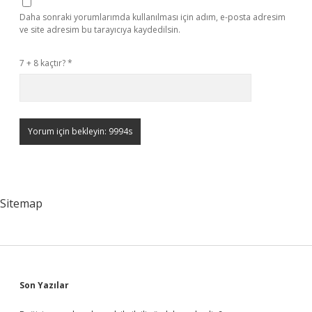
Daha sonraki yorumlarımda kullanılması için adım, e-posta adresim
ve site adresim bu tarayıcıya kaydedilsin.
7 + 8 kaçtır?
*
Sitemap
Sidebar
Son Yazılar