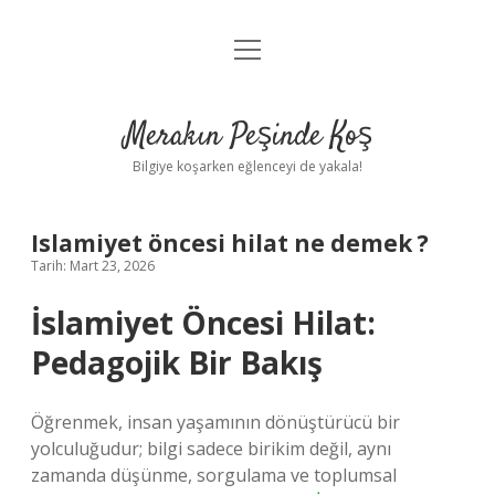
menüyü
Anasayfa
aç
Gizlilik Politikası
Merakın Peşinde Koş
Yasal Uyarı
Bilgiye koşarken eğlenceyi de yakala!
Hakkımızda
Islamiyet öncesi hilat ne demek ?
Tarih: Mart 23, 2026
İslamiyet Öncesi Hilat:
Pedagojik Bir Bakış
Öğrenmek, insan yaşamının dönüştürücü bir
yolculuğudur; bilgi sadece birikim değil, aynı
zamanda düşünme, sorgulama ve toplumsal