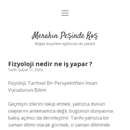
menüyü
Anasayfa
aç
Gizlilik Politikası
Merakın Peşinde Koş
Yasal Uyarı
Bilgiye koşarken eğlenceyi de yakala!
Hakkımızda
Fizyoloji nedir ne iş yapar ?
Tarih: Şubat 17, 2026
Fizyoloji: Tarihsel Bir Perspektiften İnsan
Vücudunun Bilimi
Geçmişin izlerini takip etmek, yalnızca dünün
olaylarını anlamamıza değil, bugünün dünyasına
bakış açımızı da derinleştirir. Tarihi yalnızca bir
zaman dilimi olarak görmek, o zaman diliminde