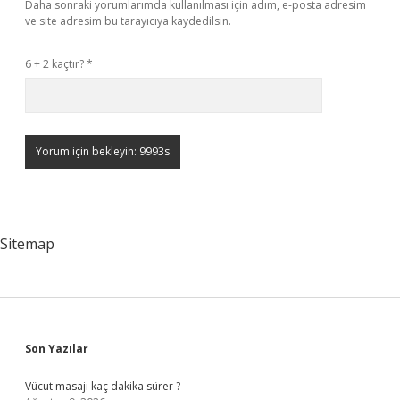
Daha sonraki yorumlarımda kullanılması için adım, e-posta adresim
ve site adresim bu tarayıcıya kaydedilsin.
6 + 2 kaçtır?
*
Sitemap
Sidebar
Son Yazılar
Vücut masajı kaç dakika sürer ?