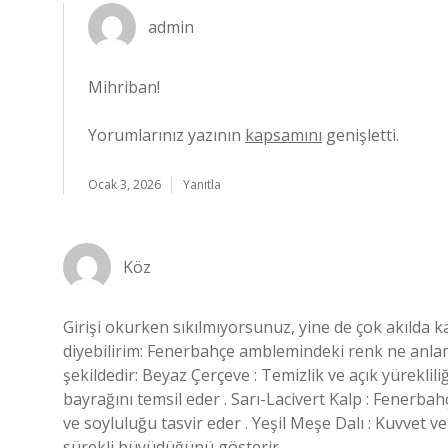
admin
Mihriban!
Yorumlarınız yazının
kapsamını
genişletti.
Ocak 3, 2026
Yanıtla
Köz
Girişi okurken sıkılmıyorsunuz, yine de çok akılda k
diyebilirim: Fenerbahçe amblemindeki renk ne anla
şekildedir: Beyaz Çerçeve : Temizlik ve açık yüreklili
bayrağını temsil eder . Sarı-Lacivert Kalp : Fenerbahç
ve soyluluğu tasvir eder . Yeşil Meşe Dalı : Kuvvet v
sürekli büyüdüğünü gösterir .