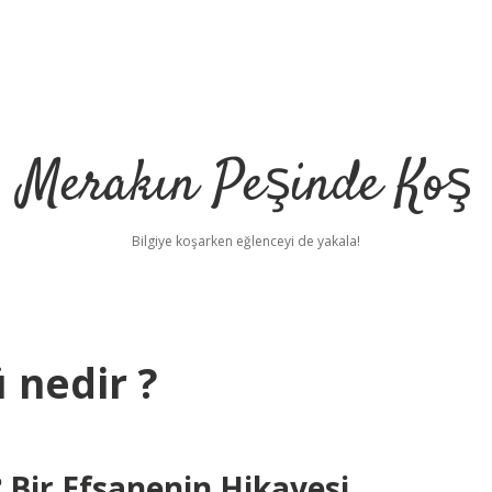
Merakın Peşinde Koş
Bilgiye koşarken eğlenceyi de yakala!
 nedir ?
Bir Efsanenin Hikayesi