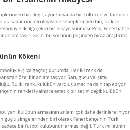
plerinden biri değil, aynı zamanda bir kültürün ve tarihinin
n bu kadar önemli olmasının sebeplerinden biri, sadece
embolüyle de ilgi çekici bir hikaye sunması. Peki, Fenerbahçe
ir anlam taşır? Gelin, bu sorunun peşinden biraz araştırma
lünün Kökeni
embolüyle iç içe geçmiş durumda. Her iki renk de
ıtan özel bir anlam taşıyor. Sarı, gücü ve ışıltıyı
luğu. Bu iki renk, kulübün varoluş amacına da hitap ediyor:
hçe’nin renkleri yalnızca estetik bir seçim değil; kulübün
ol, yani kulübün armasının anlamı çok daha derinlere iniyor
nin güçlü simgelerinden biri olarak Fenerbahçe’nin Türk
l sadece bir futbol kulübünün arması değil, Türk milletinin