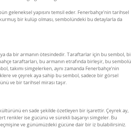
übün geleneksel yapısını temsil eder. Fenerbahçe’nin tarihsel
 kurmuş bir kulüp olması, sembolündeki bu detaylarla da
ya da bir armanın ötesindedir. Taraftarlar için bu sembol, bi
ahçe taraftarları, bu armanın etrafında birleşir, bu sembolü
embol, takımı simgelerken, aynı zamanda Fenerbahçe’nin
nklere ve çeyrek aya sahip bu sembol, sadece bir görsel
ünü ve bir tarihsel mirası taşır.
ültürünü en sade şekilde özetleyen bir işarettir. Çeyrek ay,
ivert renkler ise gücünü ve sürekli başarıyı simgeler. Bu
çmişine ve günümüzdeki gücüne dair bir iz bulabilirsiniz.