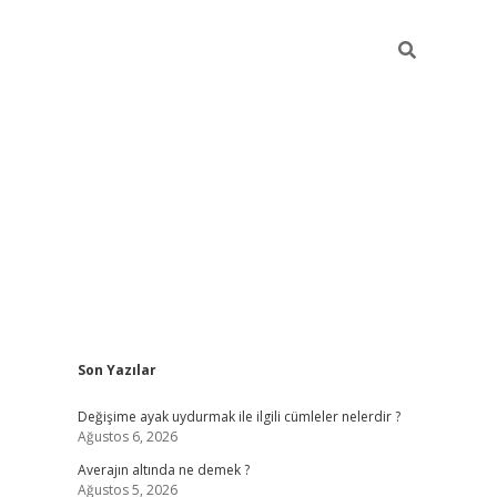
Sidebar
Son Yazılar
https://www.h
Değişime ayak uydurmak ile ilgili cümleler nelerdir ?
Ağustos 6, 2026
Averajın altında ne demek ?
Ağustos 5, 2026