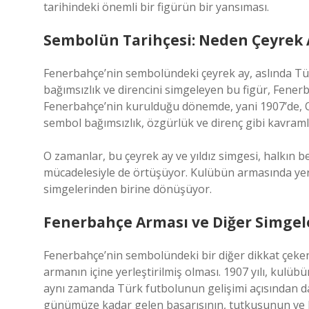
tarihindeki önemli bir figürün bir yansıması.
Sembolün Tarihçesi: Neden Çeyrek 
Fenerbahçe’nin sembolündeki çeyrek ay, aslında Tür
bağımsızlık ve direncini simgeleyen bu figür, Fenerb
Fenerbahçe’nin kurulduğu dönemde, yani 1907’de, 
sembol bağımsızlık, özgürlük ve direnç gibi kavram
O zamanlar, bu çeyrek ay ve yıldız simgesi, halkın
mücadelesiyle de örtüşüyor. Kulübün armasında yer
simgelerinden birine dönüşüyor.
Fenerbahçe Arması ve Diğer Simgel
Fenerbahçe’nin sembolündeki bir diğer dikkat çeken
armanın içine yerleştirilmiş olması. 1907 yılı, kulüb
aynı zamanda Türk futbolunun gelişimi açısından d
günümüze kadar gelen başarısının, tutkusunun ve kök