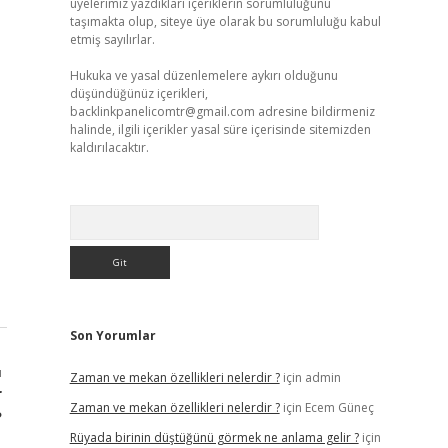
üyelerimiz yazdıkları içeriklerin sorumluluğunu
taşımakta olup, siteye üye olarak bu sorumluluğu kabul
etmiş sayılırlar.
Hukuka ve yasal düzenlemelere aykırı olduğunu
düşündüğünüz içerikleri,
backlinkpanelicomtr@gmail.com
adresine bildirmeniz
halinde, ilgili içerikler yasal süre içerisinde sitemizden
kaldırılacaktır.
Arama
Son Yorumlar
ı
Zaman ve mekan özellikleri nelerdir ?
için
admin
r
Zaman ve mekan özellikleri nelerdir ?
için
Ecem Güneç
?
Rüyada birinin düştüğünü görmek ne anlama gelir ?
için