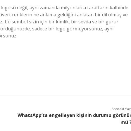
 logosu değil, aynı zamanda milyonlarca taraftarın kalbinde
civert renklerin ne anlama geldiğini anlatan bir dil olmuş ve
 bu sembol sizin için bir kimlik, bir sevda ve bir gurur
gördüğünüzde, sadece bir logo görmüyorsunuz; aynı
orsunuz.
Sonraki Yaz
WhatsApp’ta engelleyen kişinin durumu görünü
mü 