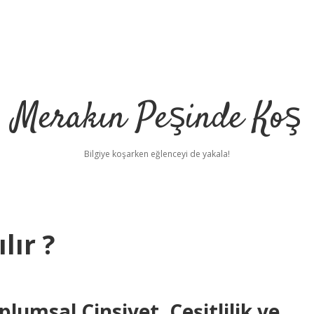
Merakın Peşinde Koş
Bilgiye koşarken eğlenceyi de yakala!
lır ?
plumsal Cinsiyet, Çeşitlilik ve