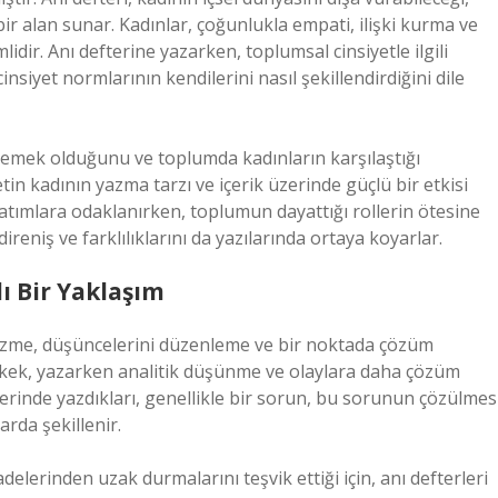
r alan sunar. Kadınlar, çoğunlukla empati, ilişki kurma ve
dir. Anı defterine yazarken, toplumsal cinsiyetle ilgili
cinsiyet normlarının kendilerini nasıl şekillendirdiğini dile
 demek olduğunu ve toplumda kadınların karşılaştığı
etin kadının yazma tarzı ve içerik üzerinde güçlü bir etkisi
latımlara odaklanırken, toplumun dayattığı rollerin ötesine
eniş ve farklılıklarını da yazılarında ortaya koyarlar.
ı Bir Yaklaşım
 çözme, düşüncelerini düzenleme ve bir noktada çözüm
erkek, yazarken analitik düşünme ve olaylara daha çözüm
lerinde yazdıkları, genellikle bir sorun, bu sorunun çözülmes
arda şekillenir.
elerinden uzak durmalarını teşvik ettiği için, anı defterleri