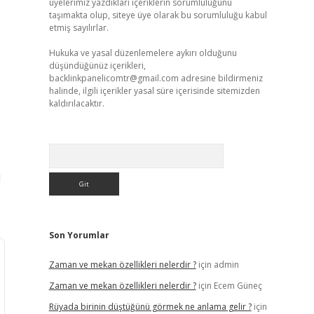
üyelerimiz yazdıkları içeriklerin sorumluluğunu
taşımakta olup, siteye üye olarak bu sorumluluğu kabul
etmiş sayılırlar.
Hukuka ve yasal düzenlemelere aykırı olduğunu
düşündüğünüz içerikleri,
backlinkpanelicomtr@gmail.com
adresine bildirmeniz
halinde, ilgili içerikler yasal süre içerisinde sitemizden
kaldırılacaktır.
Arama
l
Son Yorumlar
Zaman ve mekan özellikleri nelerdir ?
için
admin
Zaman ve mekan özellikleri nelerdir ?
için
Ecem Güneç
Rüyada birinin düştüğünü görmek ne anlama gelir ?
için