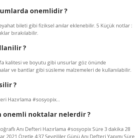
rumlarda onemlidir ?
yahat bileti gibi fiziksel anılar eklenebilir. 5 Küçük notlar :
lar bırakılabilir.
lanilir ?
yfa kalitesi ve boyutu gibi unsurlar göz önünde
malar ve bantlar gibi süsleme malzemeleri de kullanılabilir.
ilir ?
efteri Hazırlama #sosyopix…
en onemli noktalar nelerdir ?
otoğraflı Anı Defteri Hazırlama #sosyopix Süre 3 dakika 28
 2021 Özetle 4:37 Sevgililer Günü Anı Defteri Yapımı Süre