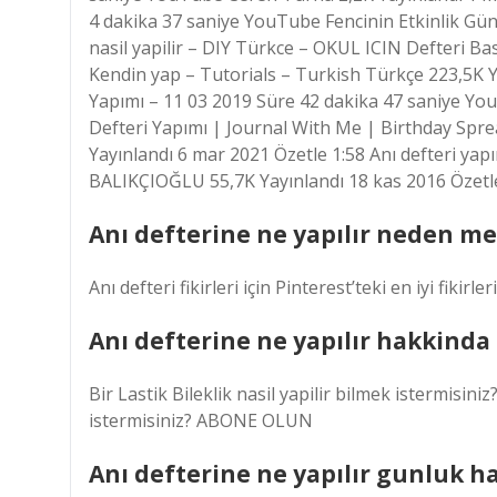
4 dakika 37 saniye YouTube Fencinin Etkinlik Gün
nasil yapilir – DIY Türkce – OKUL ICIN Defteri B
Kendin yap – Tutorials – Turkish Türkçe 223,5K Y
Yapımı – 11 03 2019 Süre 42 dakika 47 saniye Yo
Defteri Yapımı | Journal With Me | Birthday Sp
Yayınlandı 6 mar 2021 Özetle 1:58 Anı defteri y
BALIKÇIOĞLU 55,7K Yayınlandı 18 kas 2016 Özetle
Anı defterine ne yapılır neden mer
Anı defteri fikirleri için Pinterest’teki en iyi fikirle
Anı defterine ne yapılır hakkinda
Bir Lastik Bileklik nasil yapilir bilmek istermisini
istermisiniz? ABONE OLUN
Anı defterine ne yapılır gunluk ha