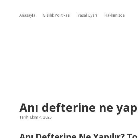
Anasayfa
Gizlilik Politikası
Yasal Uyarı
Hakkımızda
Anı defterine ne yapı
Tarih: Ekim 4, 2025
Anı Defterine Ne Yapılır? To