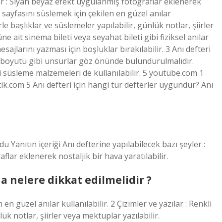
lar : Siyah beyaz efekt uygulanmış fotoğraflar eklenerek
er sayfasını süslemek için çekilen en güzel anılar
erle başlıklar ve süslemeler yapılabilir, günlük notlar, şiirler
üne ait sinema bileti veya seyahat bileti gibi fiziksel anılar
esajlarını yazması için boşluklar bırakılabilir. 3 Anı defteri
ve boyutu gibi unsurlar göz önünde bulundurulmalıdır.
bi süsleme malzemeleri de kullanılabilir. 5 youtube.com 1
.com 5 Anı defteri için hangi tür defterler uygundur? Anı
Yanıtın içeriği Anı defterine yapılabilecek bazı şeyler :
lar eklenerek nostaljik bir hava yaratılabilir.
a nelere dikkat edilmelidir ?
en güzel anılar kullanılabilir. 2 Çizimler ve yazılar : Renkli
ük notlar, şiirler veya mektuplar yazılabilir.