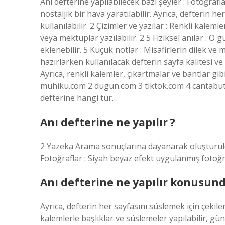
Anı defterine yapılabilecek bazı şeyler : Fotoğraf
nostaljik bir hava yaratılabilir. Ayrıca, defterin h
kullanılabilir. 2 Çizimler ve yazılar : Renkli kaleml
veya mektuplar yazılabilir. 2 5 Fiziksel anılar : O g
eklenebilir. 5 Küçük notlar : Misafirlerin dilek ve m
hazırlarken kullanılacak defterin sayfa kalitesi 
Ayrıca, renkli kalemler, çıkartmalar ve bantlar gi
muhiku.com 2 dugun.com 3 tiktok.com 4 cantabutik
defterine hangi tür…
Anı defterine ne yapılır ?
2 Yazeka Arama sonuçlarına dayanarak oluşturuldu 
Fotoğraflar : Siyah beyaz efekt uygulanmış fotoğraf
Anı defterine ne yapılır konusund
Ayrıca, defterin her sayfasını süslemek için çekilen 
kalemlerle başlıklar ve süslemeler yapılabilir, günl