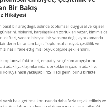
en Bir Bakış
üz Hikâyesi
n basit bir araç değil, aslında toplumsal, duygusal ve kişisel
günlerini, hislerini, karşılaştıkları zorlukları yazar, kimimiz d
anı defteri, sadece bireysel bir yansıma değil, aynı zamanda
ir derin bir anlam taşır. Toplumsal cinsiyet, çeşitlilik ve
izi nasıl ifade ettiğimizi büyük ölçüde şekillendirir.
z toplumsal faktörleri, empatiyi ve çözüm arayışlarını
pati odaklı yaklaşımlarından, erkeklerin çözüm odaklı ve
bu konuya nasıl yaklaşabiliriz? Hadi gelin, bunu birlikte
ni yazılı hale getirme konusunda daha fazla teşvik edilmiş ve
ştır. Anı defteri, kadının içsel dünyasını dışa vurabileceği,