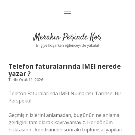
menüyü
Anasayfa
aç
Gizlilik Politikası
Merakın Peşinde Koş
Yasal Uyarı
Bilgiye koşarken eğlenceyi de yakala!
Hakkımızda
Telefon faturalarında IMEI nerede
yazar ?
Tarih: Ocak 11, 2026
Telefon Faturalarında IMEI Numarası: Tarihsel Bir
Perspektif
Geçmişin izlerini anlamadan, bugünün ne anlama
geldiğini tam olarak kavrayamayız. Her dönüm
noktasının, kendisinden sonraki toplumsal yapıları