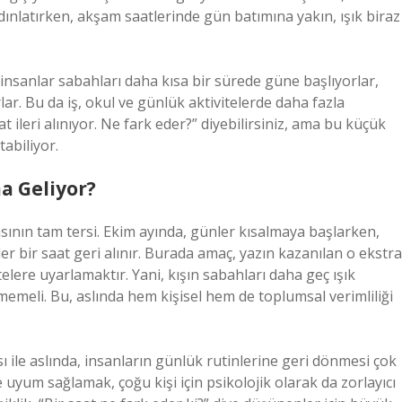
dınlatırken, akşam saatlerinde gün batımına yakın, ışık biraz
, insanlar sabahları daha kısa bir sürede güne başlıyorlar,
ar. Bu da iş, okul ve günlük aktivitelerde daha fazla
aat ileri alınıyor. Ne fark eder?” diyebilirsiniz, ama bu küçük
tabiliyor.
a Geliyor?
asının tam tersi. Ekim ayında, günler kısalmaya başlarken,
r bir saat geri alınır. Burada amaç, yazın kazanılan o ekstra
elere uyarlamaktır. Yani, kışın sabahları daha geç ışık
memeli. Bu, aslında hem kişisel hem de toplumsal verimliliği
sı ile aslında, insanların günlük rutinlerine geri dönmesi çok
 uyum sağlamak, çoğu kişi için psikolojik olarak da zorlayıcı