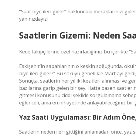
“Saat niye ileri gider” hakkındaki meraklarınızı gid
yanınızdayız!
Saatlerin Gizemi: Neden Saat
Kede takipçilerine özel hazırladığımız bu içerikte “Sa
Eskişehir’in sabahlarının o keskin soğuğunda, oku
niye ileri gider?” Bu soruyu genellikle Mart ayı ge
Sonuçta, saatlerin her yıl iki kez ileri alınması ve g
bazılarına garip gelen bir şey. Hatta bazen saatlerin 
gitmesi konusunu ciddi şekilde sorgulamama sebep olu
eğlenceli, ama en nihayetinde anlayabileceğiniz bir ş
Yaz Saati Uygulaması: Bir Adım Öne,
Saatlerin neden ileri gittiğini anlamadan önce, ya