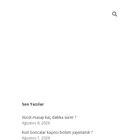
Sidebar
Son Yazılar
https://www.hiltonbetx.org/
Vücut masajı kaç dakika sürer ?
Ağustos 9, 2026
Kızıl Goncalar kaçıncı bölüm yayınlandı ?
Ağustos 7, 2026