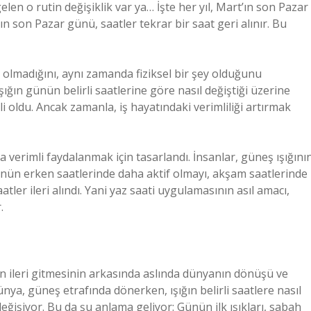
elen o rutin değişiklik var ya… İşte her yıl, Mart’ın son Pazar
nın son Pazar günü, saatler tekrar bir saat geri alınır. Bu
olmadığını, aynı zamanda fiziksel bir şey olduğunu
ğın günün belirli saatlerine göre nasıl değiştiği üzerine
 oldu. Ancak zamanla, iş hayatındaki verimliliği artırmak
verimli faydalanmak için tasarlandı. İnsanlar, güneş ışığını
ünün erken saatlerinde daha aktif olmayı, akşam saatlerinde
atler ileri alındı. Yani yaz saati uygulamasının asıl amacı,
.
in ileri gitmesinin arkasında aslında dünyanın dönüşü ve
nya, güneş etrafında dönerken, ışığın belirli saatlere nasıl
değişiyor. Bu da şu anlama geliyor: Günün ilk ışıkları, sabah