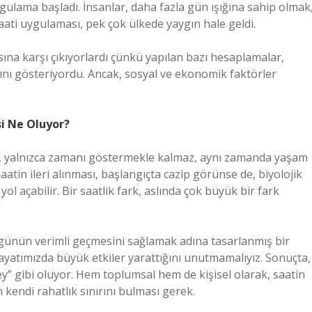
gulama başladı. İnsanlar, daha fazla gün ışığına sahip olmak
aati uygulaması, pek çok ülkede yaygın hale geldi.
sına karşı çıkıyorlardı çünkü yapılan bazı hesaplamalar,
nı gösteriyordu. Ancak, sosyal ve ekonomik faktörler
si Ne Oluyor?
ası, yalnızca zamanı göstermekle kalmaz, aynı zamanda yaşam
Saatin ileri alınması, başlangıçta cazip görünse de, biyolojik
ol açabilir. Bir saatlik fark, aslında çok büyük bir fark
ve günün verimli geçmesini sağlamak adına tasarlanmış bir
ayatımızda büyük etkiler yarattığını unutmamalıyız. Sonuçta,
ney” gibi oluyor. Hem toplumsal hem de kişisel olarak, saatin
 kendi rahatlık sınırını bulması gerek.