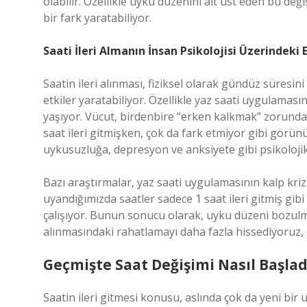
olabilir. Özellikle uyku düzenini alt üst eden bu deği
bir fark yaratabiliyor.
Saati İleri Almanın İnsan Psikolojisi Üzerindeki E
Saatin ileri alınması, fiziksel olarak gündüz süresi
etkiler yaratabiliyor. Özellikle yaz saati uygulamas
yaşıyor. Vücut, birdenbire “erken kalkmak” zorunda k
saat ileri gitmişken, çok da fark etmiyor gibi görün
uykusuzluğa, depresyon ve anksiyete gibi psikolojik
Bazı araştırmalar, yaz saati uygulamasının kalp krizi 
uyandığımızda saatler sadece 1 saat ileri gitmiş gib
çalışıyor. Bunun sonucu olarak, uyku düzeni bozulmu
alınmasındaki rahatlamayı daha fazla hissediyoruz,
Geçmişte Saat Değişimi Nasıl Başlad
Saatin ileri gitmesi konusu, aslında çok da yeni bir 