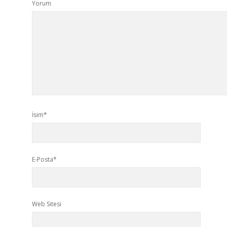
Yorum
İsim*
E-Posta*
Web Sitesi