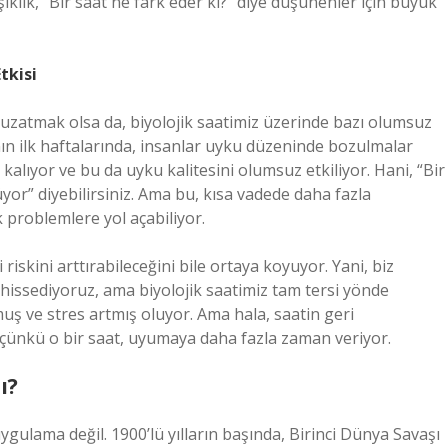
şiklik, “Bir saat ne fark eder ki?” diye düşünenler için büyük
tkisi
ni uzatmak olsa da, biyolojik saatimiz üzerinde bazı olumsuz
ının ilk haftalarında, insanlar uyku düzeninde bozulmalar
alıyor ve bu da uyku kalitesini olumsuz etkiliyor. Hani, “Bir
üyor” diyebilirsiniz. Ama bu, kısa vadede daha fazla
 problemlere yol açabiliyor.
riskini arttırabileceğini bile ortaya koyuyor. Yani, biz
i hissediyoruz, ama biyolojik saatimiz tam tersi yönde
ş ve stres artmış oluyor. Ama hala, saatin geri
 çünkü o bir saat, uyumaya daha fazla zaman veriyor.
ı?
uygulama değil. 1900’lü yılların başında, Birinci Dünya Savaşı