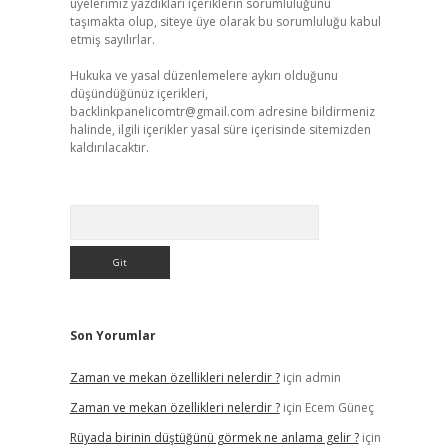
üyelerimiz yazdıkları içeriklerin sorumluluğunu
taşımakta olup, siteye üye olarak bu sorumluluğu kabul
etmiş sayılırlar.
Hukuka ve yasal düzenlemelere aykırı olduğunu
düşündüğünüz içerikleri,
backlinkpanelicomtr@gmail.com
adresine bildirmeniz
halinde, ilgili içerikler yasal süre içerisinde sitemizden
kaldırılacaktır.
Arama
Son Yorumlar
Zaman ve mekan özellikleri nelerdir ?
için
admin
Zaman ve mekan özellikleri nelerdir ?
için
Ecem Güneç
Rüyada birinin düştüğünü görmek ne anlama gelir ?
için