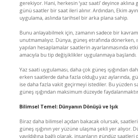
gerekiyor. Hani, herkesin ‘yaz saati’ deyince aklına g
günü saatler bir saat ileri alınır. Ardından, Ekim ayı
uygulama, aslında tarihsel bir arka plana sahip.
Bunu anlayabilmek için, zamanın sadece bir kavram 
unutmamalıyız. Dünya, güneş etrafında dönerken, ışı
yapılan hesaplamalar saatlerin ayarlanmasında etkili
amacıyla bu tip değişiklikler uygulanmaya başlandı.
Yaz saati uygulaması, daha çok güneş ışığından daha 
erken saatlerde daha fazla olduğu yaz aylarında, g
ise daha fazla vakit geçirmeyi istediler. Bu yüzden sa
güneş ışığından maksimum düzeyde faydalanmaktır
Bilimsel Temel: Dünyanın Dönüşü ve Işık
Biraz daha bilimsel açıdan bakacak olursak, saatler
güneş ışığının yer yüzüne ulaşma şekli yer alıyor. Dü
yayıldığına bağlı olarak, insanların gündüz saatleri 