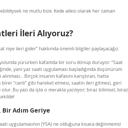
erebildiysek ne mutlu bize. Kede ailesi olarak her zaman
leri İleri Alıyoruz?
at niye ileri gider” hakkında önemli bilgiler paylaşacağız.
l yolunda yürürken kafamda bir soru dönüp duruyor: “Saat
ldiğinde, yani yaz saati uygulaması başladığında düşünürüm.
eri alınması… Birçok insanın kafasını karıştıran, hatta
birer “canlı” gibi hareket etmesi, saatin ileri gitmesi, geri
r. Bu yazı da işte o merakla yazılıyor; biraz bilimsel, biraz
ekilde!
 Bir Adım Geriye
z saati uygulamasının (YSA) ne olduğuna kısaca değinmemiz