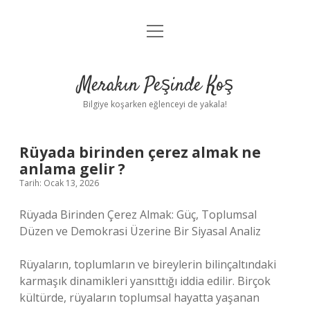
menüyü
Anasayfa
aç
Gizlilik Politikası
Merakın Peşinde Koş
Yasal Uyarı
Bilgiye koşarken eğlenceyi de yakala!
Hakkımızda
Rüyada birinden çerez almak ne
anlama gelir ?
Tarih: Ocak 13, 2026
Rüyada Birinden Çerez Almak: Güç, Toplumsal
Düzen ve Demokrasi Üzerine Bir Siyasal Analiz
Rüyaların, toplumların ve bireylerin bilinçaltındaki
karmaşık dinamikleri yansıttığı iddia edilir. Birçok
kültürde, rüyaların toplumsal hayatta yaşanan