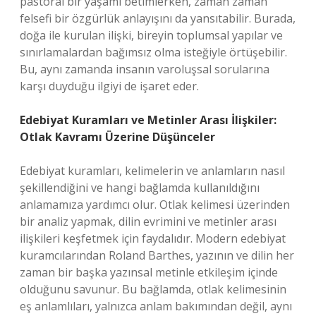
pastoral bir yaşamı betimlerken, zaman zaman
felsefi bir özgürlük anlayışını da yansıtabilir. Burada,
doğa ile kurulan ilişki, bireyin toplumsal yapılar ve
sınırlamalardan bağımsız olma isteğiyle örtüşebilir.
Bu, aynı zamanda insanın varoluşsal sorularına
karşı duyduğu ilgiyi de işaret eder.
Edebiyat Kuramları ve Metinler Arası İlişkiler:
Otlak Kavramı Üzerine Düşünceler
Edebiyat kuramları, kelimelerin ve anlamların nasıl
şekillendiğini ve hangi bağlamda kullanıldığını
anlamamıza yardımcı olur. Otlak kelimesi üzerinden
bir analiz yapmak, dilin evrimini ve metinler arası
ilişkileri keşfetmek için faydalıdır. Modern edebiyat
kuramcılarından Roland Barthes, yazının ve dilin her
zaman bir başka yazınsal metinle etkileşim içinde
olduğunu savunur. Bu bağlamda, otlak kelimesinin
eş anlamlıları, yalnızca anlam bakımından değil, aynı