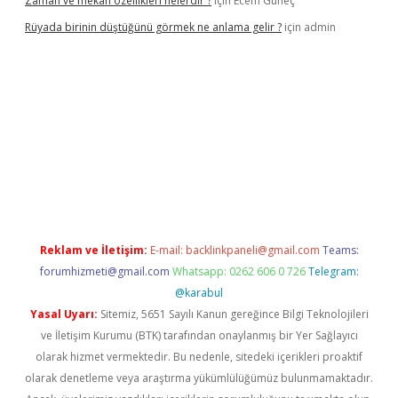
Zaman ve mekan özellikleri nelerdir ?
için
Ecem Güneç
Rüyada birinin düştüğünü görmek ne anlama gelir ?
için
admin
ps://www.hiltonbetx.org/
Reklam ve İletişim:
E-mail:
backlinkpaneli@gmail.com
Teams:
forumhizmeti@gmail.com
Whatsapp: 0262 606 0 726
Telegram:
@karabul
Yasal Uyarı:
Sitemiz, 5651 Sayılı Kanun gereğince Bilgi Teknolojileri
ve İletişim Kurumu (BTK) tarafından onaylanmış bir Yer Sağlayıcı
olarak hizmet vermektedir. Bu nedenle, sitedeki içerikleri proaktif
olarak denetleme veya araştırma yükümlülüğümüz bulunmamaktadır.