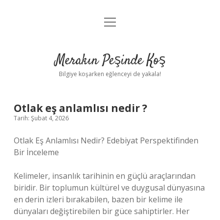
menüyü
Anasayfa
aç
Gizlilik Politikası
Merakın Peşinde Koş
Yasal Uyarı
Bilgiye koşarken eğlenceyi de yakala!
Hakkımızda
Otlak eş anlamlısı nedir ?
Tarih: Şubat 4, 2026
Otlak Eş Anlamlısı Nedir? Edebiyat Perspektifinden
Bir İnceleme
Kelimeler, insanlık tarihinin en güçlü araçlarından
biridir. Bir toplumun kültürel ve duygusal dünyasına
en derin izleri bırakabilen, bazen bir kelime ile
dünyaları değiştirebilen bir güce sahiptirler. Her