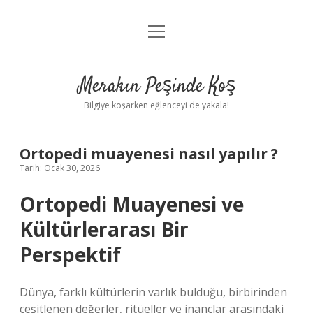
menüyü
Anasayfa
aç
Gizlilik Politikası
Merakın Peşinde Koş
Yasal Uyarı
Bilgiye koşarken eğlenceyi de yakala!
Hakkımızda
Ortopedi muayenesi nasıl yapılır ?
Tarih: Ocak 30, 2026
Ortopedi Muayenesi ve
Kültürlerarası Bir
Perspektif
Dünya, farklı kültürlerin varlık bulduğu, birbirinden
çeşitlenen değerler, ritüeller ve inançlar arasındaki