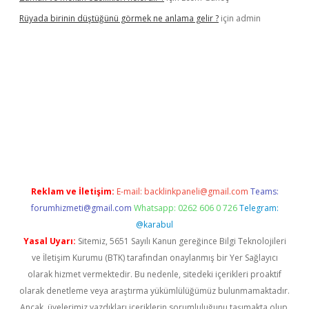
Rüyada birinin düştüğünü görmek ne anlama gelir ?
için
admin
//www.hiltonbetx.org/
Reklam ve İletişim:
E-mail:
backlinkpaneli@gmail.com
Teams:
forumhizmeti@gmail.com
Whatsapp: 0262 606 0 726
Telegram:
@karabul
Yasal Uyarı:
Sitemiz, 5651 Sayılı Kanun gereğince Bilgi Teknolojileri
ve İletişim Kurumu (BTK) tarafından onaylanmış bir Yer Sağlayıcı
olarak hizmet vermektedir. Bu nedenle, sitedeki içerikleri proaktif
olarak denetleme veya araştırma yükümlülüğümüz bulunmamaktadır.
Ancak, üyelerimiz yazdıkları içeriklerin sorumluluğunu taşımakta olup,