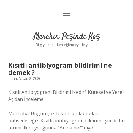
menüyü
Anasayfa
aç
Gizlilik Politikası
Merakın Peşinde Koş
Yasal Uyarı
Bilgiye koşarken eğlenceyi de yakala!
Hakkımızda
Kısıtlı antibiyogram bildirimi ne
demek ?
Tarih: Nisan 2, 2026
Kısıtlı Antibiyogram Bildirimi Nedir? Küresel ve Yerel
Açıdan İnceleme
Merhaba! Bugün çok teknik bir konudan
bahsedeceğiz: Kısıtlı antibiyogram bildirimi. Şimdi, bu
terimi ilk duyduğunda “Bu da ne?” diye