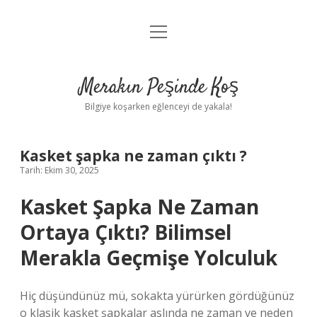
menüyü
Anasayfa
aç
Gizlilik Politikası
Merakın Peşinde Koş
Yasal Uyarı
Bilgiye koşarken eğlenceyi de yakala!
Hakkımızda
Kasket şapka ne zaman çıktı ?
Tarih: Ekim 30, 2025
Kasket Şapka Ne Zaman
Ortaya Çıktı? Bilimsel
Merakla Geçmişe Yolculuk
Hiç düşündünüz mü, sokakta yürürken gördüğünüz
o klasik kasket şapkalar aslında ne zaman ve neden