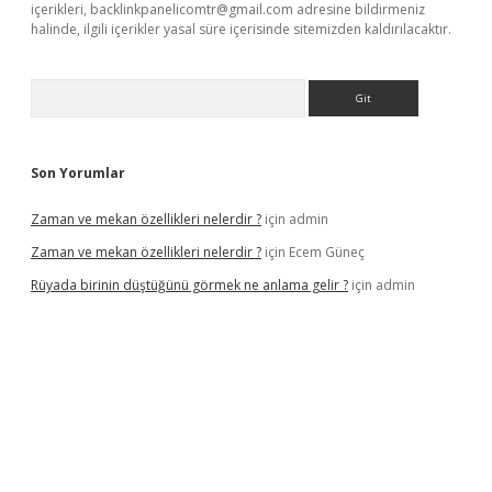
içerikleri,
backlinkpanelicomtr@gmail.com
adresine bildirmeniz
halinde, ilgili içerikler yasal süre içerisinde sitemizden kaldırılacaktır.
Arama
Son Yorumlar
Zaman ve mekan özellikleri nelerdir ?
için
admin
Zaman ve mekan özellikleri nelerdir ?
için
Ecem Güneç
Rüyada birinin düştüğünü görmek ne anlama gelir ?
için
admin
ww.hiltonbetx.org/