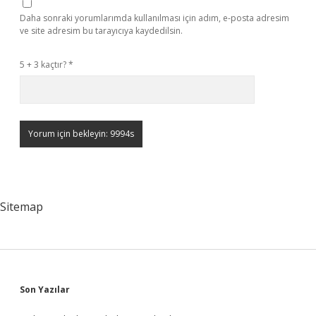
Daha sonraki yorumlarımda kullanılması için adım, e-posta adresim
ve site adresim bu tarayıcıya kaydedilsin.
5 + 3 kaçtır?
*
Sitemap
Sidebar
Son Yazılar