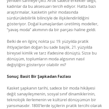
yeniden sahneye çıktı. Artık sadece erkekler değil,
kadınlar da bu aksesuarı tercih ediyor. Hatta bazı
araştırmalar, kasketin şehir modasında
sürdürülebilirlik bilinciyle de ilişkilendirildiğini
gösteriyor. Doğal kumaşlardan üretilmiş modeller,
“yavaş moda” akımının da bir parçası haline geldi.
Belki de en ilginç nokta şu: 19. yüzyılda pratik
ihtiyaçlardan doğan bu sade başlık, 21. yüzyılda
bireysel kimlik ve tarz ifadesine dönüştü. Sizce bu
dönüşüm, toplumların moda algısının nasıl
değiştiğini gösteriyor olabilir mi?
Sonuç: Basit Bir Şapkadan Fazlası
Kasket şapkanın tarihi, sadece bir moda hikâyesi
değil; sanayileşmenin, sosyal sınıf dinamiklerinin,
teknolojik ilerlemenin ve kültürel dönüşümün bir
yansımasıdır. 1800’lerde işçilerin pratik tercihi olarak