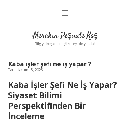
menüyü
Anasayfa
aç
Gizlilik Politikası
Merakın Peşinde Koş
Yasal Uyarı
Bilgiye koşarken eğlenceyi de yakala!
Hakkımızda
Kaba işler şefi ne iş yapar ?
Tarih: Kasım 15, 2025
Kaba İşler Şefi Ne İş Yapar?
Siyaset Bilimi
Perspektifinden Bir
İnceleme