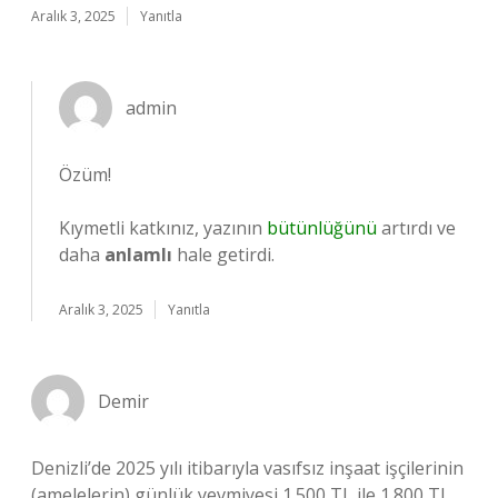
Aralık 3, 2025
Yanıtla
admin
Özüm!
Kıymetli katkınız, yazının
bütünlüğünü
artırdı ve
daha
anlamlı
hale getirdi.
Aralık 3, 2025
Yanıtla
Demir
Denizli’de 2025 yılı itibarıyla vasıfsız inşaat işçilerinin
(amelelerin) günlük yevmiyesi 1.500 TL ile 1.800 TL