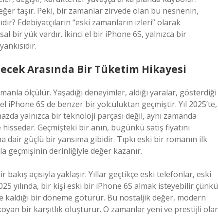
eğer taşır. Peki, bir zamanlar zirvede olan bu nesnenin,
ıdır? Edebiyatçıların “eski zamanların izleri” olarak
al bir yük vardır. İkinci el bir iPhone 6S, yalnızca bir
yankısıdır.
lecek Arasında Bir Tüketim Hikayesi
manla ölçülür. Yaşadığı deneyimler, aldığı yaralar, gösterdiği
 el iPhone 6S de benzer bir yolculuktan geçmiştir. Yıl 2025’te,
ihazda yalnızca bir teknoloji parçası değil, aynı zamanda
hisseder. Geçmişteki bir anın, bugünkü satış fiyatını
a dair güçlü bir yansıma gibidir. Tıpkı eski bir romanın ilk
a geçmişinin derinliğiyle değer kazanır.
bakış açısıyla yaklaşır. Yıllar geçtikçe eski telefonlar, eski
025 yılında, bir kişi eski bir iPhone 6S almak isteyebilir çünkü
de kaldığı bir döneme götürür. Bu nostaljik değer, modern
an bir karşıtlık oluşturur. O zamanlar yeni ve prestijli ola