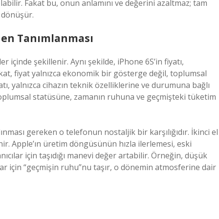
olabilir. Fakat bu, onun anlamını ve değerini azaltmaz; tam
a dönüşür.
iden Tanımlanması
 içinde şekillenir. Aynı şekilde, iPhone 6S’in fiyatı,
Fakat, fiyat yalnızca ekonomik bir gösterge değil, toplumsal
iyatı, yalnızca cihazın teknik özelliklerine ve durumuna bağlı
 toplumsal statüsüne, zamanın ruhuna ve geçmişteki tüketim
ması gereken o telefonun nostaljik bir karşılığıdır. İkinci el
enir. Apple’ın üretim döngüsünün hızla ilerlemesi, eski
nıcılar için taşıdığı manevi değer artabilir. Örneğin, düşük
ıcılar için “geçmişin ruhu”nu taşır, o dönemin atmosferine dair