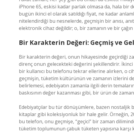
iPhone 6S, eskisi kadar parlak olmasa da, hala bir d
bugün ikinci el olarak satıldığı fiyat, ne kadar anlaml
nitelendirdiği bu nesnelerde, geçmişin bir anısı, anıts
elektronik cihaz değildir; o, bir zamanın ve bir çağın 
Bir Karakterin Değeri: Geçmiş ve Ge
Bir karakterin değeri, onun hikayesinde geçirdiği za
direnç onun gelecekteki değerini şekillendirir. İkinci
bir kullanıcı bu telefonu tekrar ellerine alırken, o c
geçmişin, tüketim kültürünün ve zamanın izlerini de 
belirlemesi, edebiyatın zamanla ilgili derin temaların
baskısının değer kazanması gibi, bir ürün de zamanl
Edebiyatçılar bu tür dönüşümlere, bazen nostaljik bir 
kitaplar gibi koleksiyonluk bir hale gelir. Örneğin, 2
bu telefon, onu geçmişe, “geçici” bir zaman dilimin
tüketim toplumunun çabuk tüketen yapısına karşı koy