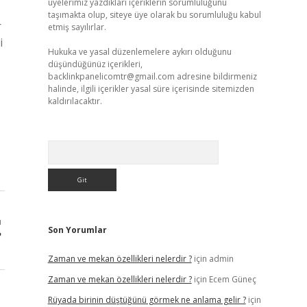
üyelerimiz yazdıkları içeriklerin sorumluluğunu
taşımakta olup, siteye üye olarak bu sorumluluğu kabul
r
etmiş sayılırlar.
i
Hukuka ve yasal düzenlemelere aykırı olduğunu
düşündüğünüz içerikleri,
backlinkpanelicomtr@gmail.com
adresine bildirmeniz
halinde, ilgili içerikler yasal süre içerisinde sitemizden
kaldırılacaktır.
Arama
ı
Son Yorumlar
?
Zaman ve mekan özellikleri nelerdir ?
için
admin
Zaman ve mekan özellikleri nelerdir ?
için
Ecem Güneç
Rüyada birinin düştüğünü görmek ne anlama gelir ?
için