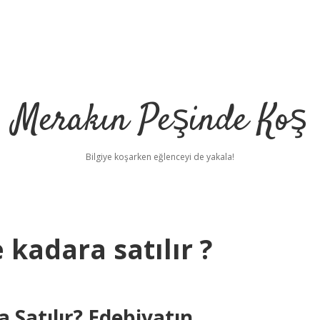
Merakın Peşinde Koş
Bilgiye koşarken eğlenceyi de yakala!
e kadara satılır ?
a Satılır? Edebiyatın