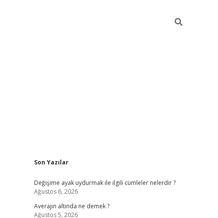
Sidebar
Son Yazılar
https://www.hiltonbetx.org/
Değişime ayak uydurmak ile ilgili cümleler nelerdir ?
Ağustos 6, 2026
Averajın altında ne demek ?
Ağustos 5, 2026