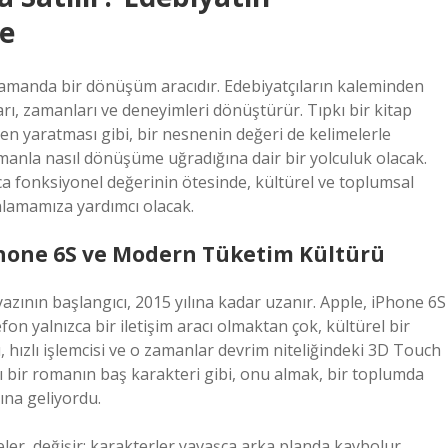
me
nı zamanda bir dönüşüm aracıdır. Edebiyatçıların kaleminden
arı, zamanları ve deneyimleri dönüştürür. Tıpkı bir kitap
en yaratması gibi, bir nesnenin değeri de kelimelerle
amanla nasıl dönüşüme uğradığına dair bir yolculuk olacak.
nızca fonksiyonel değerinin ötesinde, kültürel ve toplumsal
nlamamıza yardımcı olacak.
Phone 6S ve Modern Tüketim Kültürü
azının başlangıcı, 2015 yılına kadar uzanır. Apple, iPhone 6S
fon yalnızca bir iletişim aracı olmaktan çok, kültürel bir
 hızlı işlemcisi ve o zamanlar devrim niteliğindeki 3D Touch
pkı bir romanın baş karakteri gibi, onu almak, bir toplumda
ına geliyordu.
eler, değişir; karakterler yavaşça arka planda kaybolur.