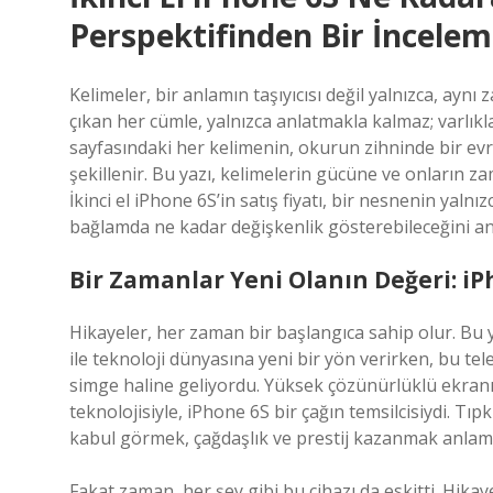
Perspektifinden Bir İncele
Kelimeler, bir anlamın taşıyıcısı değil yalnızca, ay
çıkan her cümle, yalnızca anlatmakla kalmaz; varlıkl
sayfasındaki her kelimenin, okurun zihninde bir evr
şekillenir. Bu yazı, kelimelerin gücüne ve onların z
İkinci el iPhone 6S’in satış fiyatı, bir nesnenin yal
bağlamda ne kadar değişkenlik gösterebileceğini a
Bir Zamanlar Yeni Olanın Değeri: i
Hikayeler, her zaman bir başlangıca sahip olur. Bu y
ile teknoloji dünyasına yeni bir yön verirken, bu tele
simge haline geliyordu. Yüksek çözünürlüklü ekranı,
teknolojisiyle, iPhone 6S bir çağın temsilcisiydi. Tı
kabul görmek, çağdaşlık ve prestij kazanmak anlam
Fakat zaman, her şey gibi bu cihazı da eskitti. Hikay