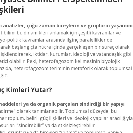
şkileri
n analizler, çoğu zaman bireylerin ve grupların yaşamını
t bilimi bu dinamikleri anlamak için çeşitli kavramlar ve
yo-politik kavramlar arasında ilginç paralellikler de
larak başlangıçta hücre içinde gerçekleşen bir süreç olarak
işkilendirerek, iktidar, kurumlar, ideoloji ve vatandaşlık gibi
ici olabilir. Peki, heterofagozom kelimesinin biyolojik
 yazıda, heterofagozom teriminin metaforik olarak toplumsal
ğiz.
ç Kimleri Yutar?
ddeleri ya da organik parçaları sindirdiği bir yapıyı
indirme” olarak tanımlanabilir. Toplumsal düzeyde, bu
toplum, belirli güç ilişkileri ve ideolojik yapılar aracılığıyla
rları “sindirebilir” ya da etkisizleştirebilir.
rli grupları ya da bireyleri “yutma” ve toplumsal yapıya