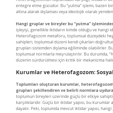
entegre etme gücüdür. Bu “yutma” işlemi, bazen bir
altına alarak dışlaması veya ideolojik olarak yeniden
Hangi gruplar ve bireyler bu “yutma” işleminden
işleyişi, genellikle iktidarın kimde olduğu ve hangi i
Heterofagozom metaforu, toplumsal düzeydeki hegem
sahipleri, toplumsal düzeni kendi çıkarları doğrultu
grupları sistemden dışlama eğiliminde olabilirler. B
toplumsal normlarla meşrulaştırılır. Bu durumda, “h
düzenin sürdürülmesi için kritik bir mekanizma halin
Kurumlar ve Heterofagozom: Sosyal
Toplumları oluşturan kurumlar, heterofagozom sü
grupları şekillendiren ve belirli normlara uydura
toplumun bireyleri üzerinde güçlü bir etkiye sahi
karşılıklarıdır. Güçlü bir iktidar yapısı, bu kurumlar
dayatır. Peki, toplumda mevcut iktidar yapısı, hangi