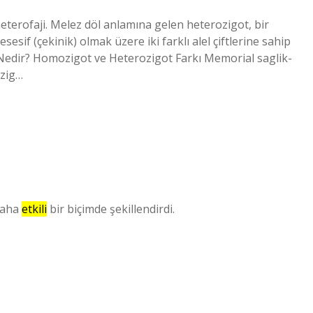
heterofaji. Melez döl anlamına gelen heterozigot, bir
sesif (çekinik) olmak üzere iki farklı alel çiftlerine sahip
Nedir? Homozigot ve Heterozigot Farkı Memorial saglik-
ozig…
aha
etkili
bir biçimde şekillendirdi.