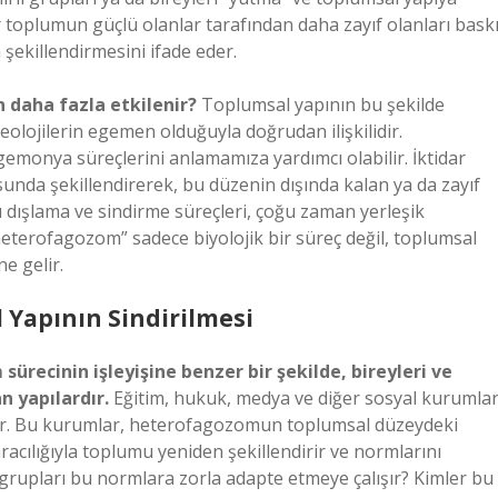
 toplumun güçlü olanlar tarafından daha zayıf olanları bask
 şekillendirmesini ifade eder.
 daha fazla etkilenir?
Toplumsal yapının bu şekilde
deolojilerin egemen olduğuyla doğrudan ilişkilidir.
onya süreçlerini anlamamıza yardımcı olabilir. İktidar
sunda şekillendirerek, bu düzenin dışında kalan ya da zayıf
u dışlama ve sindirme süreçleri, çoğu zaman yerleşik
eterofagozom” sadece biyolojik bir süreç değil, toplumsal
e gelir.
 Yapının Sindirilmesi
recinin işleyişine benzer bir şekilde, bireyleri ve
n yapılardır.
Eğitim, hukuk, medya ve diğer sosyal kurumlar
ptir. Bu kurumlar, heterofagozomun toplumsal düzeydeki
 aracılığıyla toplumu yeniden şekillendirir ve normlarını
 grupları bu normlara zorla adapte etmeye çalışır? Kimler bu