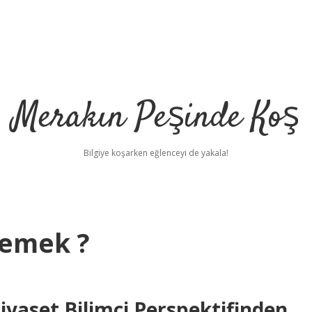
Merakın Peşinde Koş
Bilgiye koşarken eğlenceyi de yakala!
demek ?
yaset Bilimci Perspektifinden