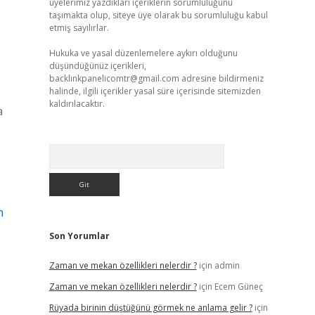
üyelerimiz yazdıkları içeriklerin sorumluluğunu
taşımakta olup, siteye üye olarak bu sorumluluğu kabul
etmiş sayılırlar.
Hukuka ve yasal düzenlemelere aykırı olduğunu
düşündüğünüz içerikleri,
backlinkpanelicomtr@gmail.com
adresine bildirmeniz
halinde, ilgili içerikler yasal süre içerisinde sitemizden
kaldırılacaktır.
a
Arama
n
Son Yorumlar
Zaman ve mekan özellikleri nelerdir ?
için
admin
Zaman ve mekan özellikleri nelerdir ?
için
Ecem Güneç
Rüyada birinin düştüğünü görmek ne anlama gelir ?
için