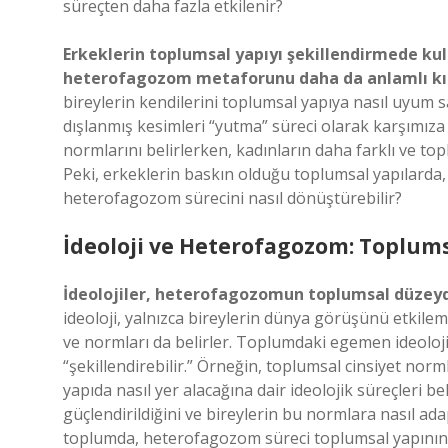
süreçten daha fazla etkilenir?
Erkeklerin toplumsal yapıyı şekillendirmede kulla
heterofagozom metaforunu daha da anlamlı kıla
bireylerin kendilerini toplumsal yapıya nasıl uyum sa
dışlanmış kesimleri “yutma” süreci olarak karşımıza ç
normlarını belirlerken, kadınların daha farklı ve topl
Peki, erkeklerin baskın olduğu toplumsal yapılarda,
heterofagozom sürecini nasıl dönüştürebilir?
İdeoloji ve Heterofagozom: Toplum
İdeolojiler, heterofagozomun toplumsal düzeyde n
ideoloji, yalnızca bireylerin dünya görüşünü etkilem
ve normları da belirler. Toplumdaki egemen ideolojiler,
“şekillendirebilir.” Örneğin, toplumsal cinsiyet nor
yapıda nasıl yer alacağına dair ideolojik süreçleri 
güçlendirildiğini ve bireylerin bu normlara nasıl ada
toplumda, heterofagozom süreci toplumsal yapının