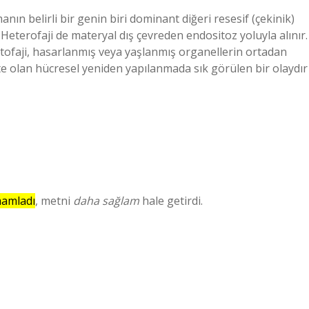
ın belirli bir genin biri dominant diğeri resesif (çekinik)
 . Heterofaji de materyal dış çevreden endositoz yoluyla alınır.
 Otofaji, hasarlanmış veya yaşlanmış organellerin ortadan
te olan hücresel yeniden yapılanmada sık görülen bir olaydır 
amladı
, metni
daha sağlam
hale getirdi.