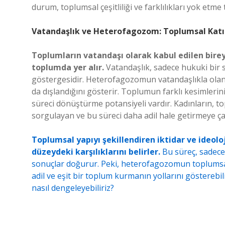
durum, toplumsal çeşitliliği ve farklılıkları yok etme t
Vatandaşlık ve Heterofagozom: Toplumsal Katı
Toplumların vatandaşı olarak kabul edilen birey
toplumda yer alır.
Vatandaşlık, sadece hukuki bir s
göstergesidir. Heterofagozomun vatandaşlıkla olan i
da dışlandığını gösterir. Toplumun farklı kesimlerini
süreci dönüştürme potansiyeli vardır. Kadınların, t
sorgulayan ve bu süreci daha adil hale getirmeye çal
Toplumsal yapıyı şekillendiren iktidar ve ide
düzeydeki karşılıklarını belirler.
Bu süreç, sadece 
sonuçlar doğurur. Peki, heterofagozomun toplumsal 
adil ve eşit bir toplum kurmanın yollarını gösterebilir
nasıl dengeleyebiliriz?