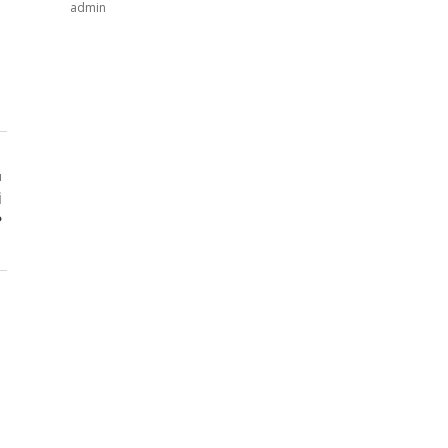
admin
ı
i
?