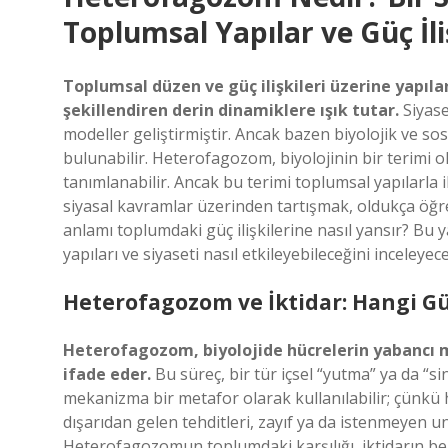
Toplumsal Yapılar ve Güç İli
Toplumsal düzen ve güç ilişkileri üzerine yapıla
şekillendiren derin dinamiklere ışık tutar.
Siyase
modeller geliştirmiştir. Ancak bazen biyolojik ve sos
bulunabilir. Heterofagozom, biyolojinin bir terimi o
tanımlanabilir. Ancak bu terimi toplumsal yapılarla il
siyasal kavramlar üzerinden tartışmak, oldukça öğret
anlamı toplumdaki güç ilişkilerine nasıl yansır? Bu
yapıları ve siyaseti nasıl etkileyebileceğini inceleyece
Heterofagozom ve İktidar: Hangi Gü
Heterofagozom, biyolojide hücrelerin yabancı ma
ifade eder.
Bu süreç, bir tür içsel “yutma” ya da “s
mekanizma bir metafor olarak kullanılabilir; çünkü her 
dışarıdan gelen tehditleri, zayıf ya da istenmeyen unsu
Heterofagozomun toplumdaki karşılığı, iktidarın beli