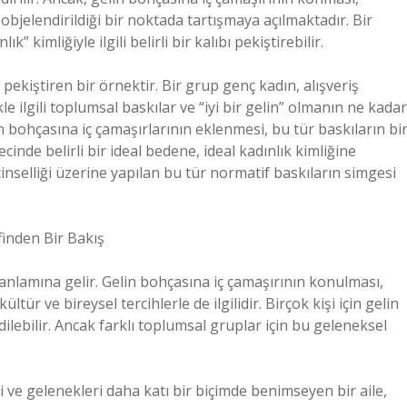
a objelendirildiği bir noktada tartışmaya açılmaktadır. Bir
kimliğiyle ilgili belirli bir kalıbı pekiştirebilir.
iştiren bir örnektir. Bir grup genç kadın, alışveriş
e ilgili toplumsal baskılar ve “iyi bir gelin” olmanın ne kadar
bohçasına iç çamaşırlarının eklenmesi, bu tür baskıların bi
cinde belirli bir ideal bedene, ideal kadınlık kimliğine
cinselliği üzerine yapılan bu tür normatif baskıların simgesi
ifinden Bir Bakış
sı anlamına gelir. Gelin bohçasına iç çamaşırının konulması,
tür ve bireysel tercihlerle de ilgilidir. Birçok kişi için gelin
ilebilir. Ancak farklı toplumsal gruplar için bu geleneksel
i ve gelenekleri daha katı bir biçimde benimseyen bir aile,