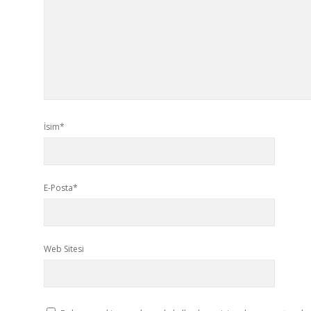
İsim*
E-Posta*
Web Sitesi