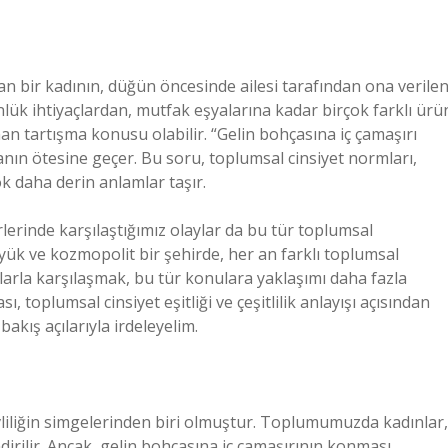
n bir kadının, düğün öncesinde ailesi tarafından ona verile
ünlük ihtiyaçlardan, mutfak eşyalarına kadar birçok farklı ürü
 tartışma konusu olabilir. “Gelin bohçasına iç çamaşırı
nın ötesine geçer. Bu soru, toplumsal cinsiyet normları,
çok daha derin anlamlar taşır.
lerinde karşılaştığımız olaylar da bu tür toplumsal
yük ve kozmopolit bir şehirde, her an farklı toplumsal
nlarla karşılaşmak, bu tür konulara yaklaşımı daha fazla
ı, toplumsal cinsiyet eşitliği ve çeşitlilik anlayışı açısından
bakış açılarıyla irdeleyelim.
evliliğin simgelerinden biri olmuştur. Toplumumuzda kadınlar,
lendirilir. Ancak, gelin bohçasına iç çamaşırının konması,