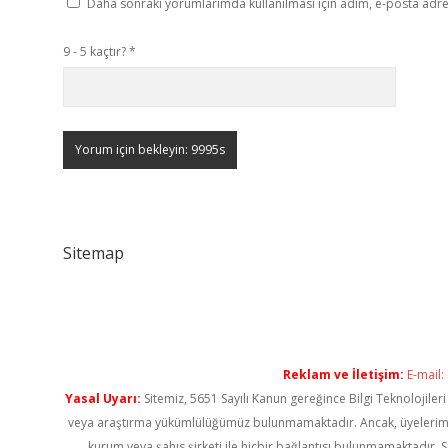
Daha sonraki yorumlarımda kullanılması için adım, e-posta adres
9 - 5 kaçtır?
*
Sitemap
Reklam ve İletişim:
E-mail:
Yasal Uyarı:
Sitemiz, 5651 Sayılı Kanun gereğince Bilgi Teknolojiler
veya araştırma yükümlülüğümüz bulunmamaktadır. Ancak, üyelerimiz ya
kurum veya şahıs şirketi ile hiçbir bağlantısı bulunmamaktadır. S