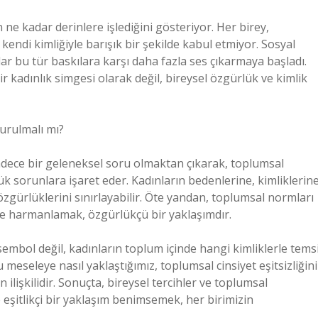
ne kadar derinlere işlediğini gösteriyor. Her birey,
 kendi kimliğiyle barışık bir şekilde kabul etmiyor. Sosyal
r bu tür baskılara karşı daha fazla ses çıkarmaya başladı.
r kadınlık simgesi olarak değil, bireysel özgürlük ve kimlik
urulmalı mı?
adece bir geleneksel soru olmaktan çıkarak, toplumsal
büyük sorunlara işaret eder. Kadınların bedenlerine, kimliklerin
 özgürlüklerini sınırlayabilir. Öte yandan, toplumsal normları
rle harmanlamak, özgürlükçü bir yaklaşımdır.
embol değil, kadınların toplum içinde hangi kimliklerle temsi
 meseleye nasıl yaklaştığımız, toplumsal cinsiyet eşitsizliğini
ilişkilidir. Sonuçta, bireysel tercihler ve toplumsal
 eşitlikçi bir yaklaşım benimsemek, her birimizin