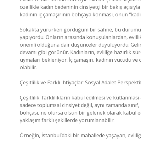
özellikle kadın bedeninin cinsiyetçi bir bakış açısıyl
kadının iç çamaşırının bohçaya konması, onun “kadınlık” 
Sokakta yürürken gördüğüm bir sahne, bu durumu pek
yapıyordu. Onların arasında konuşulanlardan, evlilikl
önemli olduğuna dair düşünceler duyuluyordu. Gelin 
devamı gibi görünür. Kadınların, evliliğe hazırlık süre
uymaları bekleniyor. İç çamaşırı, kadının vücudu ve 
olabilir.
Çeşitlilik ve Farklı İhtiyaçlar: Sosyal Adalet Perspekt
Çeşitlilik, farklılıkların kabul edilmesi ve kutlanma
sadece toplumsal cinsiyet değil, aynı zamanda sınıf, kül
bohçası, ne olursa olsun bir gelenek olarak kabul ed
yaklaşım farklı şekillerde yorumlanabilir.
Örneğin, İstanbul’daki bir mahallede yaşayan, evliliğ