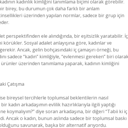
adının kadınlık kimliğini tanımlama biçimi olarak görebilir.
bir birey, bu durumun çok daha farklı bir anlam
 cinsellikleri üzerinden yapılan normlar, sadece bir grup için
eder.
 perspektifinden ele alındığında, bir eşitsizlik yaratabilir. İç
ini körükler. Sosyal adalet anlayışına göre, kadınlar ve
 gerekir. Ancak, gelin bohçasındaki iç çamaşırı örneği, bu
adını sadece “kadın” kimliğiyle, “evlenmesi gereken” biri olara
 ürünler üzerinden tanımlama yaparak, kadının kimliğini
daki Çatışma
e bireysel tercihlerle toplumsal beklentilerin nasıl
r kadın arkadaşımın evlilik hazırlıklarıyla ilgili yaptığı
ne koymalıyım?” diye soran arkadaşına, bir diğeri “Tabii ki iç
edi. Ancak o kadın, bunun aslında sadece bir toplumsal baskı
olduğunu savunarak, başka bir alternatif arıyordu.