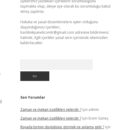
üyelerimiz yazdıkları içeriklerin sorumluluğunu
taşımakta olup, siteye üye olarak bu sorumluluğu kabul
etmiş sayılırlar.
Hukuka ve yasal düzenlemelere aykırı olduğunu
düşündüğünüz içerikleri,
backlinkpanelicomtr@gmail.com
adresine bildirmeniz
halinde, ilgili içerikler yasal süre içerisinde sitemizden
kaldırılacaktır.
Arama
e
Son Yorumlar
l
Zaman ve mekan özellikleri nelerdir ?
için
admin
Zaman ve mekan özellikleri nelerdir ?
için
Ecem Güneç
Rüyada birinin düştüğünü görmek ne anlama gelir ?
için