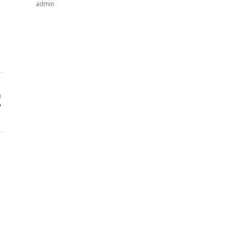
admin
ı
?