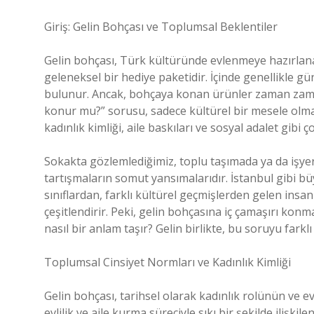
Giriş: Gelin Bohçası ve Toplumsal Beklentiler
Gelin bohçası, Türk kültüründe evlenmeye hazırlana
geleneksel bir hediye paketidir. İçinde genellikle g
bulunur. Ancak, bohçaya konan ürünler zaman zaman
konur mu?” sorusu, sadece kültürel bir mesele olma
kadınlık kimliği, aile baskıları ve sosyal adalet gibi 
Sokakta gözlemlediğimiz, toplu taşımada ya da işyer
tartışmaların somut yansımalarıdır. İstanbul gibi bü
sınıflardan, farklı kültürel geçmişlerden gelen insa
çeşitlendirir. Peki, gelin bohçasına iç çamaşırı konmas
nasıl bir anlam taşır? Gelin birlikte, bu soruyu farklı 
Toplumsal Cinsiyet Normları ve Kadınlık Kimliği
Gelin bohçası, tarihsel olarak kadınlık rolünün ve 
evlilik ve aile kurma süreciyle sıkı bir şekilde ilişki