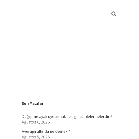
Sidebar
Son Yazılar
https://www.hiltonbetx.org/
Değişime ayak uydurmak ile ilgili cümleler nelerdir ?
Ağustos 6, 2026
Averajın altında ne demek ?
Ağustos 5, 2026