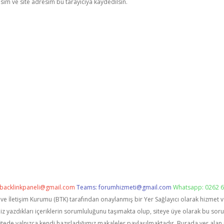
im ve site adresim bu tarayıcıya kaydedilsin.
backlinkpaneli@gmail.com
Teams:
forumhizmeti@gmail.com
Whatsapp: 0262 6
i ve İletişim Kurumu (BTK) tarafından onaylanmış bir Yer Sağlayıcı olarak hizmet 
zdıkları içeriklerin sorumluluğunu taşımakta olup, siteye üye olarak bu sorumlu
itede yalnızca kendi hazırladığımız makaleler paylaşılmaktadır. Burada yer alan 