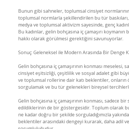
Bunun gibi sahneler, toplumsal cinsiyet normlarının 
toplumsal normlarla şekillendirilen bu tür baskıları,
medya ve toplumsal aktivizm sayesinde, genç kadınla
Bu kadınlar, gelin bohçasına iç çamaşırı koymanın bi
hakkı olarak görülmesi gerektiğini savunuyorlar.
Sonuç: Geleneksel ile Modern Arasında Bir Denge K
Gelin bohçasına iç çamaşırının konması meselesi, s
cinsiyet eşitsizliği, çeşitlilik ve sosyal adalet gibi 
ve toplumsal rollerine dair katı beklentiler, onların
sorgulamak ve bu tür gelenekleri bireysel tercihle
Gelin bohçasına iç çamaşırının konması, sadece bir s
edildiklerinin de bir göstergesidir. Toplum olarak bu
ne kadar doğru bir şekilde sorguladığımızla yakından 
beklentiler arasındaki dengeyi kurarak, daha adil ve
sorumluluğudur.