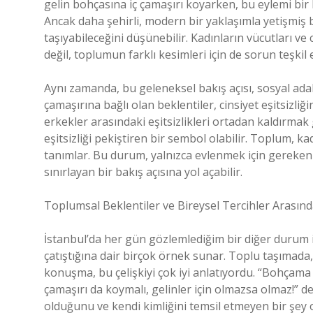
gelin bohçasına iç çamaşırı koyarken, bu eylemi bir k
Ancak daha şehirli, modern bir yaklaşımla yetişmiş 
taşıyabileceğini düşünebilir. Kadınların vücutları ve
değil, toplumun farklı kesimleri için de sorun teşkil 
Aynı zamanda, bu geleneksel bakış açısı, sosyal adalet
çamaşırına bağlı olan beklentiler, cinsiyet eşitsizliğ
erkekler arasındaki eşitsizlikleri ortadan kaldırmak
eşitsizliği pekiştiren bir sembol olabilir. Toplum, k
tanımlar. Bu durum, yalnızca evlenmek için gereken
sınırlayan bir bakış açısına yol açabilir.
Toplumsal Beklentiler ve Bireysel Tercihler Arasın
İstanbul’da her gün gözlemlediğim bir diğer durum is
çatıştığına dair birçok örnek sunar. Toplu taşımada, bi
konuşma, bu çelişkiyi çok iyi anlatıyordu. “Bohçama 
çamaşırı da koymalı, gelinler için olmazsa olmaz!” d
olduğunu ve kendi kimliğini temsil etmeyen bir şey 