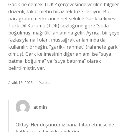
Garik ne demek TDK ? çerçevesinde verilen bilgiler
düzenli, fakat metin biraz tekdüze ilerliyor. Bu
paragrafın merkezinde net şekilde Garik kelimesi,
Türk Dil Kurumu (TDK) sözlüğüne göre “suda
boğulmuş, mağrûk” anlamına gelir. Ayrıca, bir şeye
fazlasıyla nail olan, müstağrak anlamında da
kullanılır; örneğin, “garîk-ı rahmet” (rahmete gark
olmuş). Gark kelimesinin diğer anlamı ise “suya
batma, boğulma” ve “suya batırma” olarak
belirtilmiştir. var.
Aralık 15, 2025
Yanıtla
admin
Oktay! Her düşünceniz bana hitap etmese de
katkınız için
teşekkür ederim
.