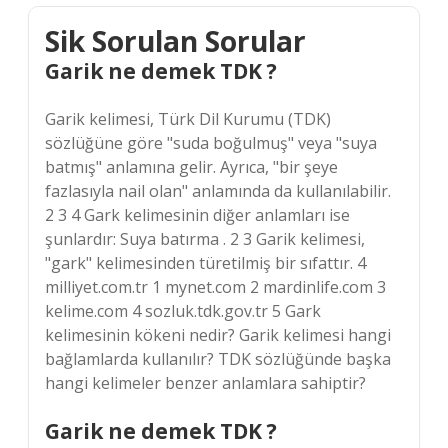
Sik Sorulan Sorular
Garik ne demek TDK ?
Garik kelimesi, Türk Dil Kurumu (TDK)
sözlüğüne göre "suda boğulmuş" veya "suya
batmış" anlamına gelir. Ayrıca, "bir şeye
fazlasıyla nail olan" anlamında da kullanılabilir.
2 3 4 Gark kelimesinin diğer anlamları ise
şunlardır: Suya batırma . 2 3 Garik kelimesi,
"gark" kelimesinden türetilmiş bir sıfattır. 4
milliyet.com.tr 1 mynet.com 2 mardinlife.com 3
kelime.com 4 sozluk.tdk.gov.tr 5 Gark
kelimesinin kökeni nedir? Garik kelimesi hangi
bağlamlarda kullanılır? TDK sözlüğünde başka
hangi kelimeler benzer anlamlara sahiptir?
Garik ne demek TDK ?