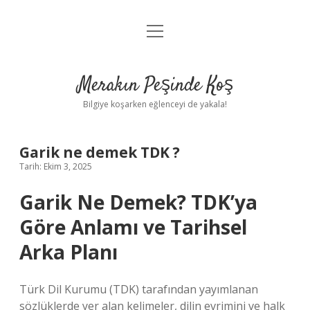
menüyü
Anasayfa
aç
Gizlilik Politikası
Merakın Peşinde Koş
Yasal Uyarı
Bilgiye koşarken eğlenceyi de yakala!
Hakkımızda
Garik ne demek TDK ?
Tarih: Ekim 3, 2025
Garik Ne Demek? TDK’ya
Göre Anlamı ve Tarihsel
Arka Planı
Türk Dil Kurumu (TDK) tarafından yayımlanan
sözlüklerde yer alan kelimeler, dilin evrimini ve halk