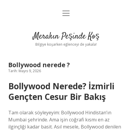
menüyü
Anasayfa
aç
Gizlilik Politikası
Merakın Peşinde Koş
Yasal Uyarı
Bilgiye koşarken eğlenceyi de yakala!
Hakkımızda
Bollywood nerede ?
Tarih: Mayıs 9, 2026
Bollywood Nerede? İzmirli
Gençten Cesur Bir Bakış
Tam olarak söyleyeyim: Bollywood Hindistan’ın
Mumbai şehrinde. Ama işin coğrafi kısmı en az
ilginçliği kadar basit. Asıl mesele, Bollywood denilen