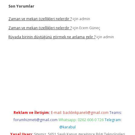
Son Yorumlar
Zaman ve mekan özellikleri nelerdir ?
için
admin
Zaman ve mekan özellikleri nelerdir ?
için
Ecem Güneç
Rüyada birinin düştüğünü görmek ne anlama gelir ?
için
admin
ttps://www.hiltonbetx.org/
Reklam ve İletişim:
E-mail:
backlinkpaneli@gmail.com
Teams:
forumhizmeti@gmail.com
Whatsapp: 0262 606 0 726
Telegram:
@karabul
Yasal Uyarı:
Sitemiz, 5651 Sayılı Kanun gereğince Bilgi Teknolojileri