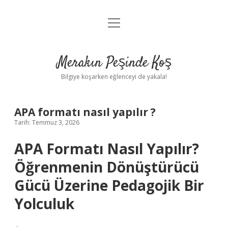
menüyü
Anasayfa
aç
Gizlilik Politikası
Merakın Peşinde Koş
Yasal Uyarı
Bilgiye koşarken eğlenceyi de yakala!
Hakkımızda
APA formatı nasıl yapılır ?
Tarih: Temmuz 3, 2026
APA Formatı Nasıl Yapılır?
Öğrenmenin Dönüştürücü
Gücü Üzerine Pedagojik Bir
Yolculuk