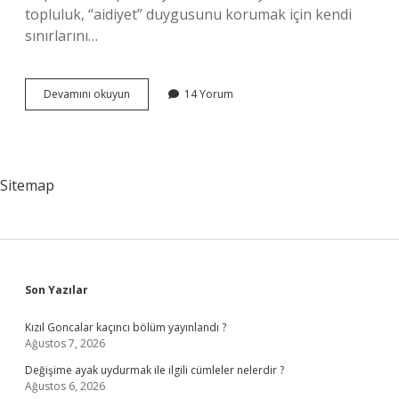
topluluk, “aidiyet” duygusunu korumak için kendi
sınırlarını…
Ilk
Devamını okuyun
14 Yorum
kez
hırsızlık
yapan
ne
kadar
Sitemap
ceza
alır
?
Sidebar
Son Yazılar
Kızıl Goncalar kaçıncı bölüm yayınlandı ?
Ağustos 7, 2026
Değişime ayak uydurmak ile ilgili cümleler nelerdir ?
Ağustos 6, 2026