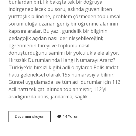
bunlardan biri. İlk bakışta tek bir doğruya
indirgenebilecek bu soru, aslında güvenlikten
yurttaşlık bilincine, problem çözmeden toplumsal
sorumluluğa uzanan geniş bir öğrenme alanının
kapısını aralar. Bu yazı, gündelik bir bilginin
pedagojik açıdan nasıl derinleşebileceğini;
öğrenmenin bireyi ve toplumu nasıl
dönüştürdüğünü samimi bir yolculukla ele alıyor.
Hırsızlık Durumlarında Hangi Numarayı Ararız?
Türkiye’de hırsızlık gibi adli olaylarda Polis İmdat
hattı geleneksel olarak 155 numarasıyla bilinir.
Güncel uygulamada ise tüm acil durumlar için 112
Acil hattı tek çatı altında toplanmıştır; 112’yi
aradığınızda polis, jandarma, sağlık…
Hırsızlık
Devamını okuyun
14 Yorum
durumlarında
hangi
numarayı