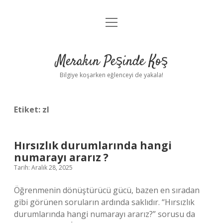
menüyü
Anasayfa
aç
Gizlilik Politikası
Merakın Peşinde Koş
Yasal Uyarı
Bilgiye koşarken eğlenceyi de yakala!
Hakkımızda
Etiket:
zl
Hırsızlık durumlarında hangi
numarayı ararız ?
Tarih: Aralık 28, 2025
Öğrenmenin dönüştürücü gücü, bazen en sıradan
gibi görünen soruların ardında saklıdır. “Hırsızlık
durumlarında hangi numarayı ararız?” sorusu da