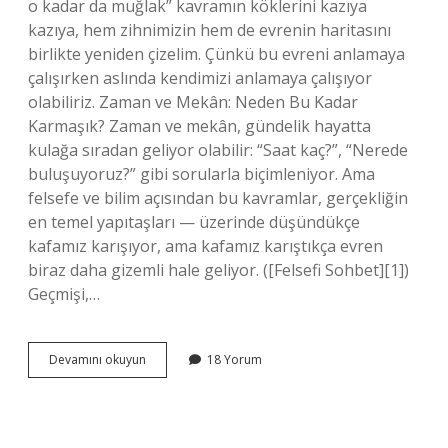
o kadar da muğlak” kavramın köklerini kazıya
kazıya, hem zihnimizin hem de evrenin haritasını
birlikte yeniden çizelim. Çünkü bu evreni anlamaya
çalışırken aslında kendimizi anlamaya çalışıyor
olabiliriz. Zaman ve Mekân: Neden Bu Kadar
Karmaşık? Zaman ve mekân, gündelik hayatta
kulağa sıradan geliyor olabilir: “Saat kaç?”, “Nerede
buluşuyoruz?” gibi sorularla biçimleniyor. Ama
felsefe ve bilim açısından bu kavramlar, gerçekliğin
en temel yapıtaşları — üzerinde düşündükçe
kafamız karışıyor, ama kafamız karıştıkça evren
biraz daha gizemli hale geliyor. ([Felsefi Sohbet][1])
Geçmişi,…
Zaman
Devamını okuyun
18 Yorum
ve
mekan
özellikleri
nelerdir