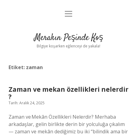
menüyü
Anasayfa
aç
Gizlilik Politikası
Merakın Peşinde Koş
Yasal Uyarı
Bilgiye koşarken eğlenceyi de yakala!
Hakkımızda
Etiket:
zaman
Zaman ve mekan özellikleri nelerdir
?
Tarih: Aralık 24, 2025
Zaman ve Mekân Özellikleri Nelerdir? Merhaba
arkadaşlar, gelin birlikte derin bir yolculuğa çıkalım
— zaman ve mekân dediğimiz bu iki “bilindik ama bir