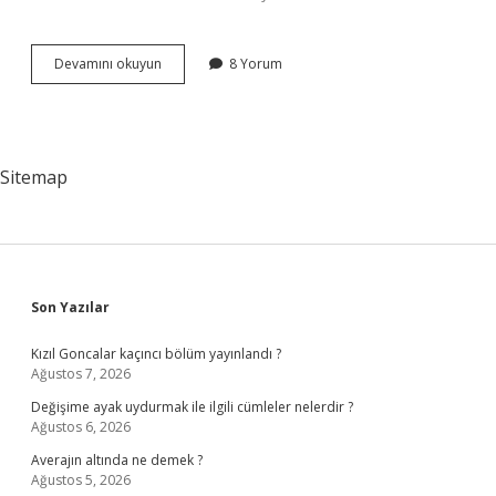
Şimdiki
Devamını okuyun
8 Yorum
zaman
ne
zaman
kullanılır
?
Sitemap
Sidebar
Son Yazılar
Kızıl Goncalar kaçıncı bölüm yayınlandı ?
Ağustos 7, 2026
Değişime ayak uydurmak ile ilgili cümleler nelerdir ?
Ağustos 6, 2026
Averajın altında ne demek ?
Ağustos 5, 2026