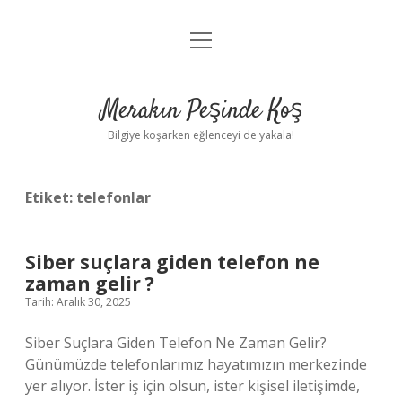
menüyü
Anasayfa
aç
Gizlilik Politikası
Merakın Peşinde Koş
Yasal Uyarı
Bilgiye koşarken eğlenceyi de yakala!
Hakkımızda
Etiket:
telefonlar
Siber suçlara giden telefon ne
zaman gelir ?
Tarih: Aralık 30, 2025
Siber Suçlara Giden Telefon Ne Zaman Gelir?
Günümüzde telefonlarımız hayatımızın merkezinde
yer alıyor. İster iş için olsun, ister kişisel iletişimde,