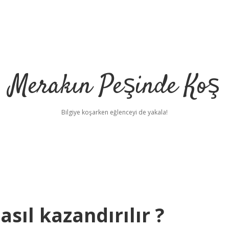
Merakın Peşinde Koş
Bilgiye koşarken eğlenceyi de yakala!
sıl kazandırılır ?