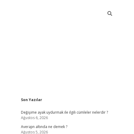
Sidebar
Son Yazılar
https://www.hiltonbetx.org/
Değişime ayak uydurmak ile ilgili cümleler nelerdir ?
Ağustos 6, 2026
Averajın altında ne demek ?
Ağustos 5, 2026