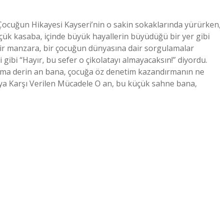
Çocuğun Hikayesi Kayseri’nin o sakin sokaklarında yürürken
k kasaba, içinde büyük hayallerin büyüdüğü bir yer gibi
bir manzara, bir çocuğun dünyasına dair sorgulamalar
bi “Hayır, bu sefer o çikolatayı almayacaksın!” diyordu.
t ama derin an bana, çocuğa öz denetim kazandırmanın ne
taya Karşı Verilen Mücadele O an, bu küçük sahne bana,