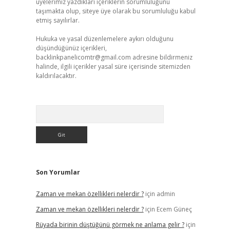
üyelerimiz yazdıkları içeriklerin sorumluluğunu
taşımakta olup, siteye üye olarak bu sorumluluğu kabul
etmiş sayılırlar.
Hukuka ve yasal düzenlemelere aykırı olduğunu
düşündüğünüz içerikleri,
backlinkpanelicomtr@gmail.com
adresine bildirmeniz
halinde, ilgili içerikler yasal süre içerisinde sitemizden
kaldırılacaktır.
Arama
Son Yorumlar
Zaman ve mekan özellikleri nelerdir ?
için
admin
Zaman ve mekan özellikleri nelerdir ?
için
Ecem Güneç
Rüyada birinin düştüğünü görmek ne anlama gelir ?
için