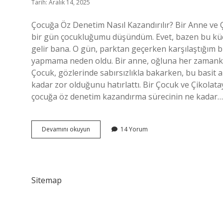
Tarih: Aralık 14, 2025
Çocuğa Öz Denetim Nasıl Kazandırılır? Bir Anne ve 
bir gün çocukluğumu düşündüm. Evet, bazen bu küçü
gelir bana. O gün, parktan geçerken karşılaştığım 
yapmama neden oldu. Bir anne, oğluna her zamanki gi
Çocuk, gözlerinde sabırsızlıkla bakarken, bu basi
kadar zor olduğunu hatırlattı. Bir Çocuk ve Çikola
çocuğa öz denetim kazandırma sürecinin ne kadar…
Çocuğa
Devamını okuyun
14 Yorum
öz
denetim
nasıl
kazandırılır
?
Sitemap