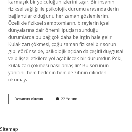
karmaşık bir yolculuğun izlerini taşır. Bir insanın
fiziksel sağlığı ile psikolojik durumu arasında derin
bağlantılar olduğunu her zaman gözlemlerim.
Özellikle fiziksel semptomların, bireylerin içsel
dünyalarına dair önemli ipuçları sunduğu
durumlarda bu bağ çok daha belirgin hale gelir.
Kulak zarı çökmesi, çoğu zaman fiziksel bir sorun
gibi görünse de, psikolojik açıdan da çeşitli duygusal
ve bilişsel etkilere yol açabilecek bir durumdur. Peki,
kulak zarı çökmesi nasıl anlaşılır? Bu sorunun
yanıtını, hem bedenin hem de zihnin dilinden
okumaya…
Kulak
Devamını okuyun
22 Yorum
zarı
çökmesi
nasıl
anlaşılır
?
Sitemap