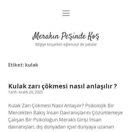
menüyü
Anasayfa
aç
Gizlilik Politikası
Merakın Peşinde Koş
Yasal Uyarı
Bilgiye koşarken eğlenceyi de yakala!
Hakkımızda
Etiket:
kulak
Kulak zarı çökmesi nasıl anlaşılır ?
Tarih: Aralık 20, 2025
Kulak Zarı Çökmesi Nasıl Anlaşılır? Psikolojik Bir
Mercekten Bakış İnsan Davranışlarını Çözümlemeye
Çalışan Bir Psikoloğun Meraklı Girişi İnsan
davranışları, dış dünyadan içsel dünyaya uzanan