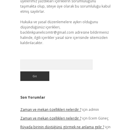
üyelerimiz yazdıkları içeriklerin sorumluluğunu
taşımakta olup, siteye üye olarak bu sorumluluğu kabul
etmiş sayılırlar.
Hukuka ve yasal düzenlemelere aykırı olduğunu
düşündüğünüz içerikleri,
backlinkpanelicomtr@gmail.com
adresine bildirmeniz
halinde, ilgili içerikler yasal süre içerisinde sitemizden
kaldırılacaktır.
Arama
Son Yorumlar
Zaman ve mekan özellikleri nelerdir ?
için
admin
Zaman ve mekan özellikleri nelerdir ?
için
Ecem Güneç
Rüyada birinin düştüğünü görmek ne anlama gelir ?
için