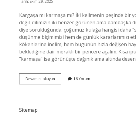
Tarih: Ekim 29, 2025
Kargaşa mı karmaşa mı? İki kelimenin peşinde bir yo
değil; dilimizin iki benzer görünen ama bambaşka d
diye sorulduğunda, çoğumuz kulağa hangisi daha “se
düşünme biçimimizi hem de günlük kararlarımızı etkil
kökenlerine inelim, hem bugünün hızla değişen hayat
beklediğine dair meraklı bir pencere açalım. Kısa ipu
“karmaşa” ise görünüşte dağınık ama altında desenle
Kargaşa
Devamını okuyun
16 Yorum
mı
karmaşa
mı
?
Sitemap