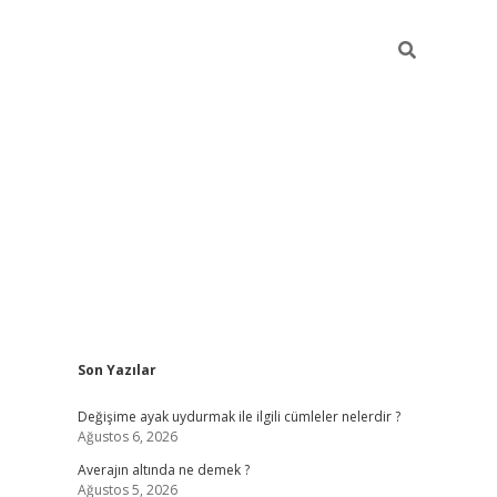
Sidebar
Son Yazılar
https://www.hiltonbetx.org/
Değişime ayak uydurmak ile ilgili cümleler nelerdir ?
Ağustos 6, 2026
Averajın altında ne demek ?
Ağustos 5, 2026