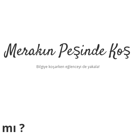
Merakın Peşinde Koş
Bilgiye koşarken eğlenceyi de yakala!
 mı ?