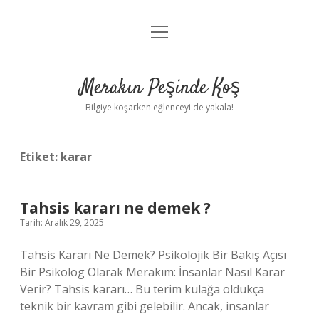
menüyü
Anasayfa
aç
Gizlilik Politikası
Merakın Peşinde Koş
Yasal Uyarı
Bilgiye koşarken eğlenceyi de yakala!
Hakkımızda
Etiket:
karar
Tahsis kararı ne demek ?
Tarih: Aralık 29, 2025
Tahsis Kararı Ne Demek? Psikolojik Bir Bakış Açısı
Bir Psikolog Olarak Merakım: İnsanlar Nasıl Karar
Verir? Tahsis kararı… Bu terim kulağa oldukça
teknik bir kavram gibi gelebilir. Ancak, insanlar