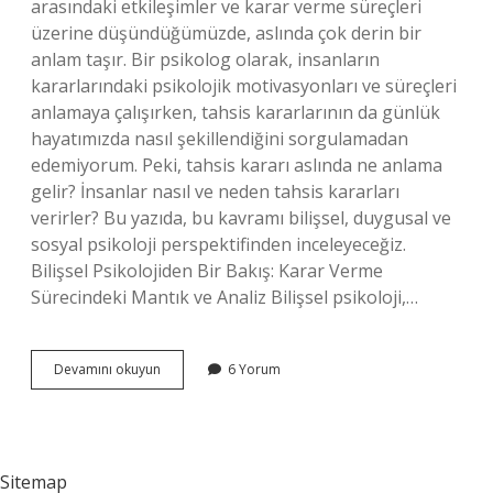
arasındaki etkileşimler ve karar verme süreçleri
üzerine düşündüğümüzde, aslında çok derin bir
anlam taşır. Bir psikolog olarak, insanların
kararlarındaki psikolojik motivasyonları ve süreçleri
anlamaya çalışırken, tahsis kararlarının da günlük
hayatımızda nasıl şekillendiğini sorgulamadan
edemiyorum. Peki, tahsis kararı aslında ne anlama
gelir? İnsanlar nasıl ve neden tahsis kararları
verirler? Bu yazıda, bu kavramı bilişsel, duygusal ve
sosyal psikoloji perspektifinden inceleyeceğiz.
Bilişsel Psikolojiden Bir Bakış: Karar Verme
Sürecindeki Mantık ve Analiz Bilişsel psikoloji,…
Tahsis
Devamını okuyun
6 Yorum
kararı
ne
demek
?
Sitemap