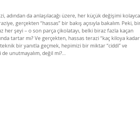
i, adından da anlaşılacağı üzere, her küçük değişimi kolayca
raziye, gerçekten “hassas” bir bakış açısıyla bakalım. Peki, bi
her şeyi – o son parça çikolatayı, belki biraz fazla kaçan
anında tartar mı? Ve gerçekten, hassas terazi “kaç kiloya kadar
knik bir yanıtla geçmek, hepimizi bir miktar “ciddi” ve
i de unutmayalım, değil mi?…