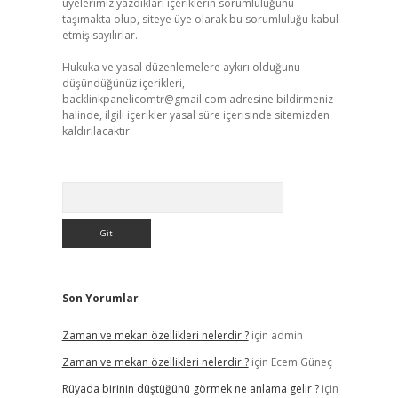
üyelerimiz yazdıkları içeriklerin sorumluluğunu
taşımakta olup, siteye üye olarak bu sorumluluğu kabul
etmiş sayılırlar.
Hukuka ve yasal düzenlemelere aykırı olduğunu
düşündüğünüz içerikleri,
backlinkpanelicomtr@gmail.com
adresine bildirmeniz
halinde, ilgili içerikler yasal süre içerisinde sitemizden
kaldırılacaktır.
Arama
Son Yorumlar
Zaman ve mekan özellikleri nelerdir ?
için
admin
Zaman ve mekan özellikleri nelerdir ?
için
Ecem Güneç
Rüyada birinin düştüğünü görmek ne anlama gelir ?
için