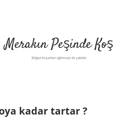
Merakın Peşinde Koş
Bilgiye koşarken eğlenceyi de yakala!
loya kadar tartar ?