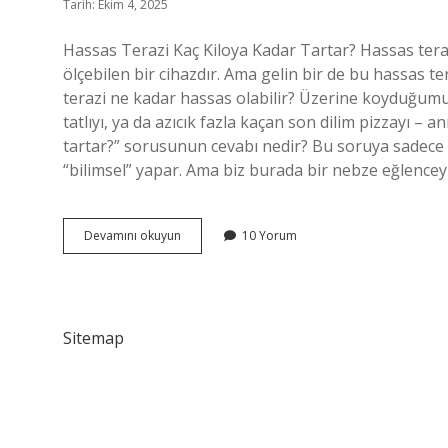
Tarih: Ekim 4, 2025
Hassas Terazi Kaç Kiloya Kadar Tartar? Hassas teraz
ölçebilen bir cihazdır. Ama gelin bir de bu hassas te
terazi ne kadar hassas olabilir? Üzerine koyduğumuz 
tatlıyı, ya da azıcık fazla kaçan son dilim pizzayı – 
tartar?” sorusunun cevabı nedir? Bu soruya sadece te
“bilimsel” yapar. Ama biz burada bir nebze eğlencey
Hassas
Devamını okuyun
10 Yorum
terazi
kaç
kiloya
kadar
tartar
Sitemap
?