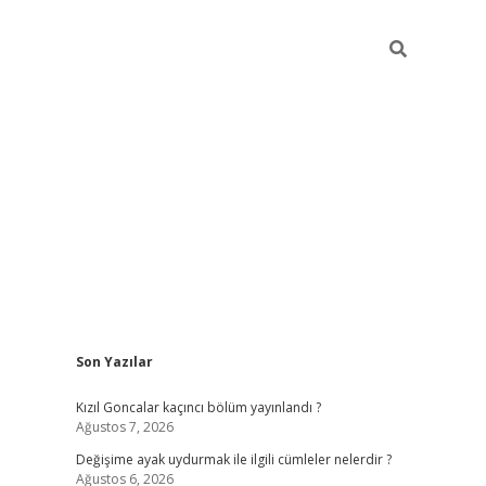
Sidebar
Son Yazılar
https://www.hiltonbetx.org/
Kızıl Goncalar kaçıncı bölüm yayınlandı ?
Ağustos 7, 2026
Değişime ayak uydurmak ile ilgili cümleler nelerdir ?
Ağustos 6, 2026