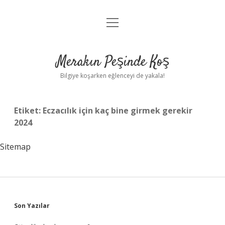
menüyü
Anasayfa
aç
Gizlilik Politikası
Merakın Peşinde Koş
Yasal Uyarı
Bilgiye koşarken eğlenceyi de yakala!
Hakkımızda
Etiket:
Eczacılık için kaç bine girmek gerekir
2024
Sitemap
Sidebar
Son Yazılar