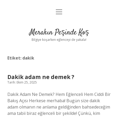
menüyü
Anasayfa
aç
Gizlilik Politikası
Merakın Peşinde Koş
Yasal Uyarı
Bilgiye koşarken eğlenceyi de yakala!
Hakkımızda
Etiket:
dakik
Dakik adam ne demek ?
Tarih: Ekim 25, 2025
Dakik Adam Ne Demek? Hem Eğlenceli Hem Ciddi Bir
Bakış Açısı Herkese merhaba! Bugün size dakik
adam olmanın ne anlama geldiğinden bahsedeceğim
ama tabii biraz eğlenceli bir şekilde! Çünkü, kim