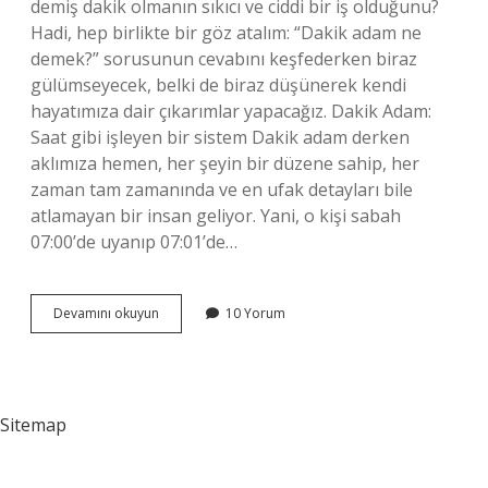
demiş dakik olmanın sıkıcı ve ciddi bir iş olduğunu?
Hadi, hep birlikte bir göz atalım: “Dakik adam ne
demek?” sorusunun cevabını keşfederken biraz
gülümseyecek, belki de biraz düşünerek kendi
hayatımıza dair çıkarımlar yapacağız. Dakik Adam:
Saat gibi işleyen bir sistem Dakik adam derken
aklımıza hemen, her şeyin bir düzene sahip, her
zaman tam zamanında ve en ufak detayları bile
atlamayan bir insan geliyor. Yani, o kişi sabah
07:00’de uyanıp 07:01’de…
Dakik
Devamını okuyun
10 Yorum
adam
ne
demek
?
Sitemap