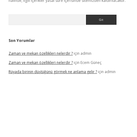
halinde, ilgili içerikler yasal süre içerisinde sitemizden kaldırılacaktır.
Arama
Son Yorumlar
Zaman ve mekan özellikleri nelerdir ?
için
admin
Zaman ve mekan özellikleri nelerdir ?
için
Ecem Güneç
Rüyada birinin düştüğünü görmek ne anlama gelir ?
için
admin
etx.org/