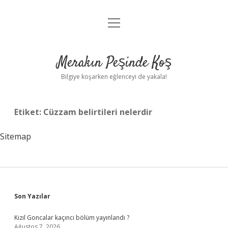
menüyü
Anasayfa
aç
Gizlilik Politikası
Merakın Peşinde Koş
Yasal Uyarı
Bilgiye koşarken eğlenceyi de yakala!
Hakkımızda
Etiket:
Cüzzam belirtileri nelerdir
Sitemap
Sidebar
Son Yazılar
Kızıl Goncalar kaçıncı bölüm yayınlandı ?
Ağustos 7, 2026