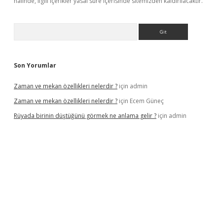
halinde, ilgili içerikler yasal süre içerisinde sitemizden kaldırılacaktır.
Arama
Son Yorumlar
Zaman ve mekan özellikleri nelerdir ?
için
admin
Zaman ve mekan özellikleri nelerdir ?
için
Ecem Güneç
Rüyada birinin düştüğünü görmek ne anlama gelir ?
için
admin
etx.org/