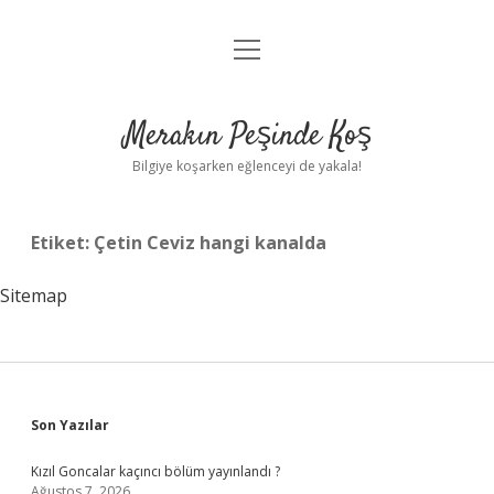
menüyü
Anasayfa
aç
Gizlilik Politikası
Merakın Peşinde Koş
Yasal Uyarı
Bilgiye koşarken eğlenceyi de yakala!
Hakkımızda
Etiket:
Çetin Ceviz hangi kanalda
Sitemap
Sidebar
Son Yazılar
Kızıl Goncalar kaçıncı bölüm yayınlandı ?
Ağustos 7, 2026