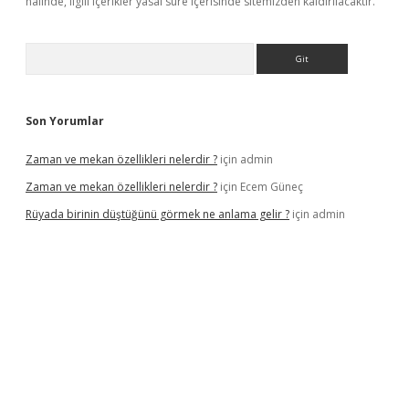
halinde, ilgili içerikler yasal süre içerisinde sitemizden kaldırılacaktır.
Arama
Son Yorumlar
Zaman ve mekan özellikleri nelerdir ?
için
admin
Zaman ve mekan özellikleri nelerdir ?
için
Ecem Güneç
Rüyada birinin düştüğünü görmek ne anlama gelir ?
için
admin
tx.org/