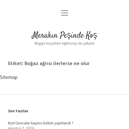
menüyü
Anasayfa
aç
Gizlilik Politikası
Merakın Peşinde Koş
Yasal Uyarı
Bilgiye koşarken eğlenceyi de yakala!
Hakkımızda
Etiket:
Boğaz ağrısı ilerlerse ne olur
Sitemap
Sidebar
Son Yazılar
Kızıl Goncalar kaçıncı bölüm yayınlandı ?
Ağustos 7, 2026